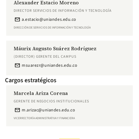
Alexander Estacio Moreno
DIRECTOR SERVICIOS DE INFORMACIÓN Y TECNOLOGÍA
email
a.estacio@uniandes.edu.co
DIRECCIÓN DE SERVICIOS DE INFORMACIÓN Y TECNOLOGÍA
Máurix Augusto Suárez Rodríguez
(DIRECTOR) GERENTE DEL CAMPUS
email
msuarezr@uniandes.edu.co
Cargos estratégicos
Marcela Ariza Corena
GERENTE DE NEGOCIOS INSTITUCIONALES
email
m.arizac@uniandes.edu.co
VICERRECTORÍA ADMINISTRATIVA Y FINANCIERA