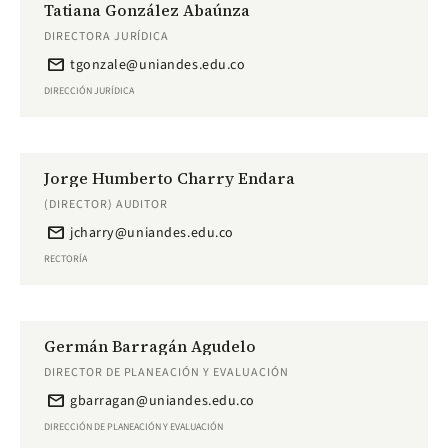
Tatiana González Abaúnza
DIRECTORA JURÍDICA
email
tgonzale@uniandes.edu.co
DIRECCIÓN JURÍDICA
Jorge Humberto Charry Endara
(DIRECTOR) AUDITOR
email
jcharry@uniandes.edu.co
RECTORÍA
Germán Barragán Agudelo
DIRECTOR DE PLANEACIÓN Y EVALUACIÓN
email
gbarragan@uniandes.edu.co
DIRECCIÓN DE PLANEACIÓN Y EVALUACIÓN