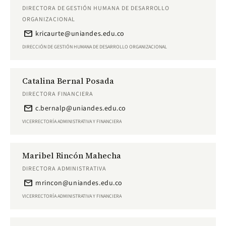
DIRECTORA DE GESTIÓN HUMANA DE DESARROLLO
ORGANIZACIONAL
email
kricaurte@uniandes.edu.co
DIRECCIÓN DE GESTIÓN HUMANA DE DESARROLLO ORGANIZACIONAL
Catalina Bernal Posada
DIRECTORA FINANCIERA
email
c.bernalp@uniandes.edu.co
VICERRECTORÍA ADMINISTRATIVA Y FINANCIERA
Maribel Rincón Mahecha
DIRECTORA ADMINISTRATIVA
email
mrincon@uniandes.edu.co
VICERRECTORÍA ADMINISTRATIVA Y FINANCIERA