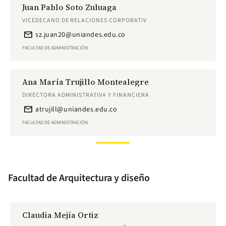
Juan Pablo Soto Zuluaga
VICEDECANO DE RELACIONES CORPORATIV
email
sz.juan20@uniandes.edu.co
FACULTAD DE ADMINISTRACIÓN
Ana María Trujillo Montealegre
DIRECTORA ADMINISTRATIVA Y FINANCIERA
email
atrujill@uniandes.edu.co
FACULTAD DE ADMINISTRACIÓN
Facultad de Arquitectura y diseño
Claudia Mejía Ortiz