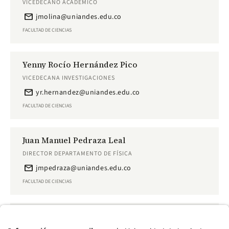
VICEDECANO ACADÉMICO
email
jmolina@uniandes.edu.co
FACULTAD DE CIENCIAS
Yenny Rocío Hernández Pico
VICEDECANA INVESTIGACIONES
email
yr.hernandez@uniandes.edu.co
FACULTAD DE CIENCIAS
Juan Manuel Pedraza Leal
DIRECTOR DEPARTAMENTO DE FÍSICA
email
jmpedraza@uniandes.edu.co
FACULTAD DE CIENCIAS
Natalia Pardo Villaveces