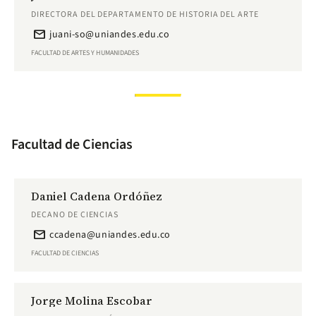
DIRECTORA DEL DEPARTAMENTO DE HISTORIA DEL ARTE
email
juani-so@uniandes.edu.co
FACULTAD DE ARTES Y HUMANIDADES
Facultad de Ciencias
Daniel Cadena Ordóñez
DECANO DE CIENCIAS
email
ccadena@uniandes.edu.co
FACULTAD DE CIENCIAS
Jorge Molina Escobar