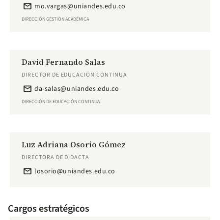
email
mo.vargas@uniandes.edu.co
DIRECCIÓN GESTIÓN ACADÉMICA
David Fernando Salas
DIRECTOR DE EDUCACIÓN CONTINUA
email
da-salas@uniandes.edu.co
DIRECCIÓN DE EDUCACIÓN CONTINUA
Luz Adriana Osorio Gómez
DIRECTORA DE DIDACTA
email
losorio@uniandes.edu.co
Cargos estratégicos