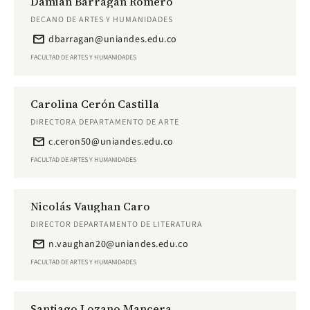
Damian Barragán Romero
DECANO DE ARTES Y HUMANIDADES
email
dbarragan@uniandes.edu.co
FACULTAD DE ARTES Y HUMANIDADES
Carolina Cerón Castilla
DIRECTORA DEPARTAMENTO DE ARTE
email
c.ceron50@uniandes.edu.co
FACULTAD DE ARTES Y HUMANIDADES
Nicolás Vaughan Caro
DIRECTOR DEPARTAMENTO DE LITERATURA
email
n.vaughan20@uniandes.edu.co
FACULTAD DE ARTES Y HUMANIDADES
Santiago Lozano Mancera