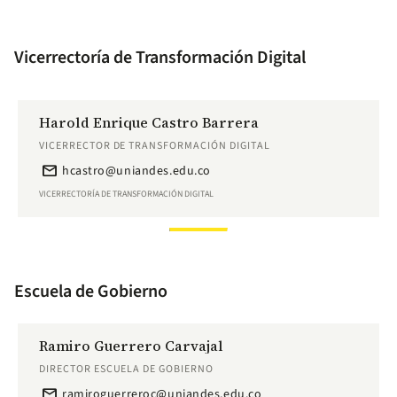
Vicerrectoría de Transformación Digital
Harold Enrique Castro Barrera
VICERRECTOR DE TRANSFORMACIÓN DIGITAL
email
hcastro@uniandes.edu.co
VICERRECTORÍA DE TRANSFORMACIÓN DIGITAL
Escuela de Gobierno
Ramiro Guerrero Carvajal
DIRECTOR ESCUELA DE GOBIERNO
email
ramiroguerreroc@uniandes.edu.co