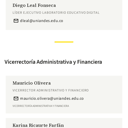
Diego Leal Fonseca
LÍDER EJECUTIVO LABORATORIO EDUCATIVO DIGITAL
email
dleal@uniandes.edu.co
Vicerrectoría Administrativa y Financiera
Mauricio Olivera
VICERRECTOR ADMINISTRATIVO Y FINANCIERO
email
mauricio.olivera@uniandes.edu.co
VICERRECTORÍA ADMINISTRATIVA Y FINANCIERA
Karina Ricaurte Farfán