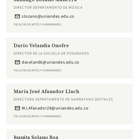
DIRECTOR DEPARTAMENTO DE MÚSICA
email
slozano@uniandes.edu.co
FACULTAD DE ARTES Y HUMANIDADES
Darío Velandia Onofre
DIRECTOR DE LA ESCUELA DE POSGRADOS
email
davelan86@uniandes.edu.co
FACULTAD DE ARTES Y HUMANIDADES
María José Afanador Llach
DIRECTORA DEPARTAMENTO DE NARRATIVAS DIGITALES
email
MJ.Afanador28@uniandes.edu.co
FACULTAD DE ARTES Y HUMANIDADES
Juanita Solano Roa