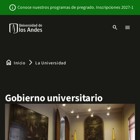
Pasar
Newsbar
info
Conoce nuestros programas de pregrado. Inscripciones 2027-1
al
contenido
principal
search
menu
Menu
links
Navbar
-
Sitio
Institucional
home
arrow_forward_ios
Inicio
La Universidad
Gobierno universitario