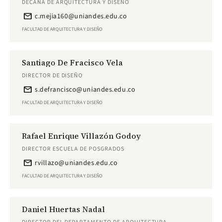
DECANA DE ARQUITECTURA Y DISEÑO
email
c.mejia160@uniandes.edu.co
FACULTAD DE ARQUITECTURA Y DISEÑO
Santiago De Fracisco Vela
DIRECTOR DE DISEÑO
email
s.defrancisco@uniandes.edu.co
FACULTAD DE ARQUITECTURA Y DISEÑO
Rafael Enrique Villazón Godoy
DIRECTOR ESCUELA DE POSGRADOS
email
rvillazo@uniandes.edu.co
FACULTAD DE ARQUITECTURA Y DISEÑO
Daniel Huertas Nadal