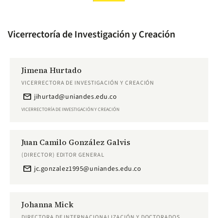
Vicerrectoría de Investigación y Creación
Jimena Hurtado
VICERRECTORA DE INVESTIGACIÓN Y CREACIÓN
email
jihurtad@uniandes.edu.co
VICERRECTORÍA DE INVESTIGACIÓN Y CREACIÓN
Juan Camilo González Galvis
(DIRECTOR) EDITOR GENERAL
email
jc.gonzalez1995@uniandes.edu.co
Johanna Mick
DIRECTORA DE INTERNACIONALIZACIÓN Y DOCTORADOS