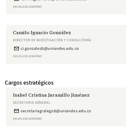
ESCUELA DE GOBIERNO
Camilo Ignacio González
DIRECTOR DE INVESTIGACIÓN Y CONSULTORÍA
email
ci.gonzalezb@uniandes.edu.co
ESCUELA DE GOBIERNO
Cargos estratégicos
Isabel Cristina Jaramillo Jiménez
SECRETARIA GENERAL
email
secretariagralegob@uniandes.edu.co
ESCUELA DE GOBIERNO