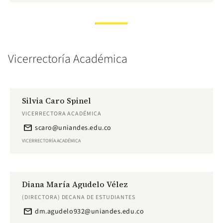
Vicerrectoría Académica
Silvia Caro Spinel
VICERRECTORA ACADÉMICA
email
scaro@uniandes.edu.co
VICERRECTORÍA ACADÉMICA
Diana María Agudelo Vélez
(DIRECTORA) DECANA DE ESTUDIANTES
email
dm.agudelo932@uniandes.edu.co