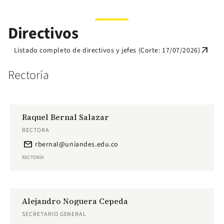
Directivos
arrow_outward
Listado completo de directivos y jefes (Corte: 17/07/2026)
Rectoría
Raquel Bernal Salazar
RECTORA
email
rbernal@uniandes.edu.co
RECTORÍA
Alejandro Noguera Cepeda
SECRETARIO GENERAL