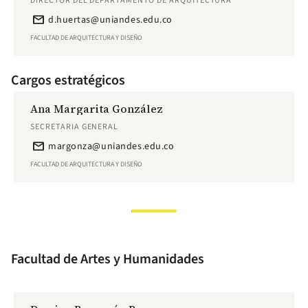
DIRECTOR DEL DEPARTAMENTO DE ARQUITECTURA
email
d.huertas@uniandes.edu.co
FACULTAD DE ARQUITECTURA Y DISEÑO
Cargos estratégicos
Ana Margarita González
SECRETARIA GENERAL
email
margonza@uniandes.edu.co
FACULTAD DE ARQUITECTURA Y DISEÑO
Facultad de Artes y Humanidades