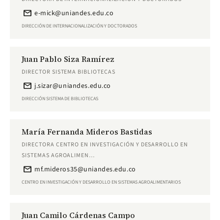
email
e-mick@uniandes.edu.co
DIRECCIÓN DE INTERNACIONALIZACIÓN Y DOCTORADOS
Juan Pablo Siza Ramírez
DIRECTOR SISTEMA BIBLIOTECAS
email
j.sizar@uniandes.edu.co
DIRECCIÓN SISTEMA DE BIBLIOTECAS
María Fernanda Mideros Bastidas
DIRECTORA CENTRO EN INVESTIGACIÓN Y DESARROLLO EN
SISTEMAS AGROALIMEN…
email
mf.mideros35@uniandes.edu.co
CENTRO EN INVESTIGACIÓN Y DESARROLLO EN SISTEMAS AGROALIMENTARIOS
Juan Camilo Cárdenas Campo