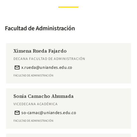
Facultad de Administración
Ximena Rueda Fajardo
DECANA FACULTAD DE ADMINISTRACIÓN
email
x.rueda@uniandes.edu.co
FACULTAD DE ADMINISTRACIÓN
Sonia Camacho Ahumada
VICEDECANA ACADÉMICA
email
so-camac@uniandes.edu.co
FACULTAD DE ADMINISTRACIÓN