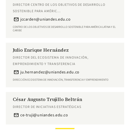
DIRECTOR CENTRO DE LOS OBJETIVOS DE DESARROLLO
SOSTENIBLE PARA AMÉRIC…
email
jccarden@uniandes.edu.co
CENTRO DE LOS OBJETIVOS DE DESARROLLO SOSTENIBLE PARA AMÉRICA LATINA Y EL
CARIBE
Julio Enrique Hernández
DIRECTOR DEL ECOSISTEMA DE INNOVACIÓN,
EMPRENDIMIENTO Y TRANSFERENCIA
email
ju.hernandez@uniandes.edu.co
DIRECCIÓN ECOSISTEMA DE INNOVACIÓN, TRANSFERENCIA Y EMPRENDIMIENTO
César Augusto Trujillo Beltrán
DIRECTOR DE INICIATIVAS ESTRATÉGICAS
email
ce-truji@uniandes.edu.co