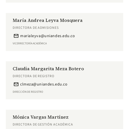
María Andrea Leyva Mosquera
DIRECTORA DE ADMISIONES
email
marialeyva@uniandes.edu.co
VICERRECTORÍA ACADÉMICA
Claudia Margarita Meza Botero
DIRECTORA DE REGISTRO
email
clmeza@uniandes.edu.co
DIRECCIÓN DE REGISTRO
Mónica Vargas Martínez
DIRECTORA DE GESTIÓN ACADÉMICA