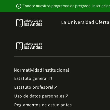
Pasar
Newsbar
info
Conoce nuestros programas de pregrado. Inscripcio
al
contenido
principal
Menu
La Universidad
Ofert
links
Navbar
-
Sitio
Institucional
Normatividad institucional
Estatuto general
arrow_outward
Estatuto profesoral
arrow_outward
Uso de datos personales
arrow_outward
Reglamentos de estudiantes