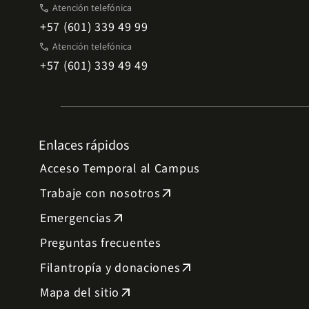
phone
Atención telefónica
+57 (601) 339 49 99
phone
Atención telefónica
+57 (601) 339 49 49
Enlaces rápidos
Acceso Temporal al Campus
Trabaje con nosotros
arrow_outward
Emergencias
arrow_outward
Preguntas frecuentes
Filantropía y donaciones
arrow_outward
Mapa del sitio
arrow_outward