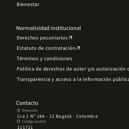
Bienestar
Normatividad institucional
Derechos pecuniarios
arrow_outward
Estatuto de contratación
arrow_outward
Términos y condiciones
Política de derechos de autor y/o autorización
Transparencia y acceso a la información públic
Contacto
place
Dirección
Cra 1 Nº 18A - 12 Bogotá - Colombia
place
Código postal
111711