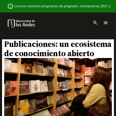
Pasar
Newsbar
info
Conoce nuestros programas de pregrado. Inscripciones 2027-1
al
contenido
principal
search
menu
Menu
links
Navbar
-
Publicaciones: un ecosistema
Sitio
Institucional
de conocimiento abierto