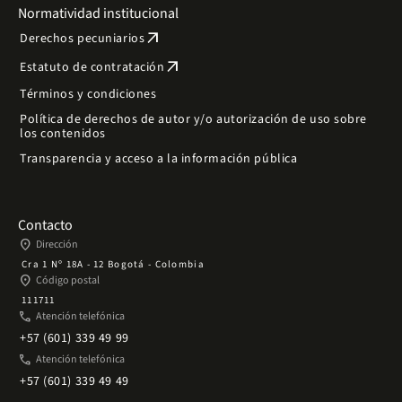
Normatividad institucional
arrow_outward
Derechos pecuniarios
arrow_outward
Estatuto de contratación
Términos y condiciones
Política de derechos de autor y/o autorización de uso sobre
los contenidos
Transparencia y acceso a la información pública
Contacto
place
Dirección
Cra 1 Nº 18A - 12 Bogotá - Colombia
place
Código postal
111711
phone
Atención telefónica
+57 (601) 339 49 99
phone
Atención telefónica
+57 (601) 339 49 49