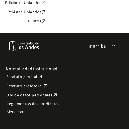
arrow_outward
Ediciones Uniandes
arrow_outward
Revistas Uniandes
arrow_outward
Puntos
Ir arriba
arrow_forward
Normatividad institucional
arrow_outward
Estatuto general
arrow_outward
Estatuto profesoral
arrow_outward
Uso de datos personales
Reglamentos de estudiantes
Bienestar