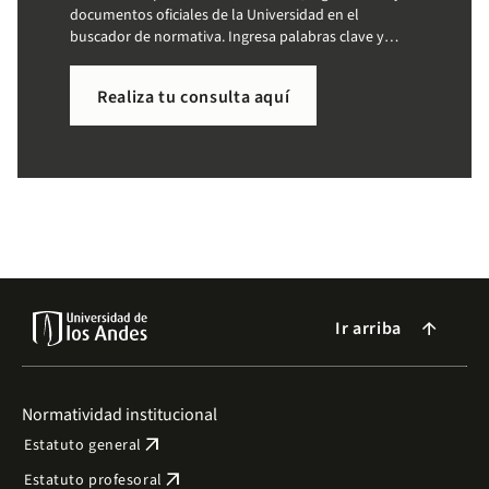
documentos oficiales de la Universidad en el
buscador de normativa. Ingresa palabras clave y
accede a la información que necesitas de forma
sencilla.
Realiza tu consulta aquí
Ir arriba
arrow_forward
Normatividad institucional
arrow_outward
Estatuto general
arrow_outward
Estatuto profesoral