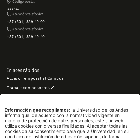
place
Código postal
111711
phone
Atención telefónica
+57 (601) 339 49 99
phone
Atención telefónica
+57 (601) 339 49 49
Enlaces rápidos
Acceso Temporal al Campus
arrow_outward
Trabaje con nosotros
arrow_outward
Emergencias
Preguntas frecuentes
arrow_outward
Filantropía y donaciones
arrow_outward
Mapa del sitio