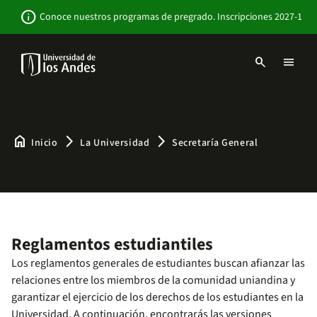
Pasar
Newsbar
info
Conoce nuestros programas de pregrado. Inscripciones 2027-1
al
contenido
principal
search
menu
Menu
links
Navbar
-
Sitio
Institucional
home
arrow_forward_ios
arrow_forward_ios
Inicio
La Universidad
Secretaría General
Reglamentos estudiantiles
Los reglamentos generales de estudiantes buscan afianzar las
relaciones entre los miembros de la comunidad uniandina y
garantizar el ejercicio de los derechos de los estudiantes en la
Universidad. A continuación, encontrarás las versiones