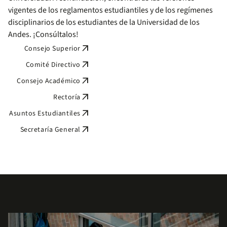
vigentes de los reglamentos estudiantiles y de los regímenes
disciplinarios de los estudiantes de la Universidad de los
Andes. ¡Consúltalos!
arrow_outward
Consejo Superior
arrow_outward
Comité Directivo
arrow_outward
Consejo Académico
arrow_outward
Rectoría
arrow_outward
Asuntos Estudiantiles
arrow_outward
Secretaría General