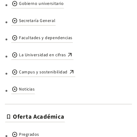
arrow_circle_right
Gobierno universitario
arrow_circle_right
Secretaría General
arrow_circle_right
Facultades y dependencias
arrow_circle_right
arrow_outward
La Universidad en cifras
arrow_circle_right
arrow_outward
Campus y sostenibilidad
arrow_circle_right
Noticias
Oferta Académica
bookmark
arrow_circle_right
Pregrados