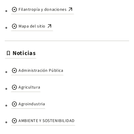
arrow_circle_right
arrow_outward
Filantropía y donaciones
arrow_circle_right
arrow_outward
Mapa del sitio
Noticias
bookmark
arrow_circle_right
Administración Pública
arrow_circle_right
Agricultura
arrow_circle_right
Agroindustria
arrow_circle_right
AMBIENTE Y SOSTENIBILIDAD