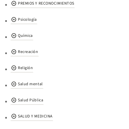
arrow_circle_right
PREMIOS Y RECONOCIMIENTOS
arrow_circle_right
Psicología
arrow_circle_right
Química
arrow_circle_right
Recreación
arrow_circle_right
Religión
arrow_circle_right
Salud mental
arrow_circle_right
Salud Pública
arrow_circle_right
SALUD Y MEDICINA