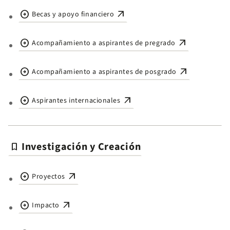
arrow_circle_right
arrow_outward
Becas y apoyo financiero
arrow_circle_right
arrow_outward
Acompañamiento a aspirantes de pregrado
arrow_circle_right
arrow_outward
Acompañamiento a aspirantes de posgrado
arrow_circle_right
arrow_outward
Aspirantes internacionales
Investigación y Creación
bookmark
arrow_circle_right
arrow_outward
Proyectos
arrow_circle_right
arrow_outward
Impacto