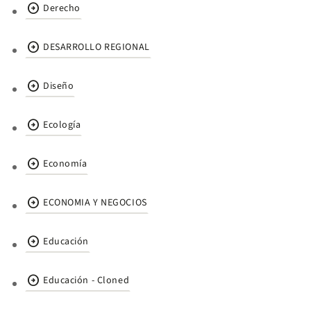
arrow_circle_right
Derecho
arrow_circle_right
DESARROLLO REGIONAL
arrow_circle_right
Diseño
arrow_circle_right
Ecología
arrow_circle_right
Economía
arrow_circle_right
ECONOMIA Y NEGOCIOS
arrow_circle_right
Educación
arrow_circle_right
Educación - Cloned