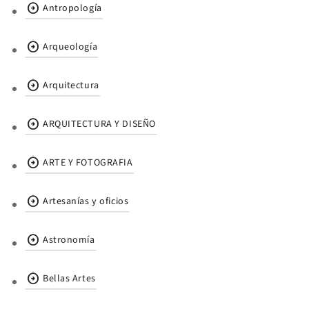
arrow_circle_right
Antropología
arrow_circle_right
Arqueología
arrow_circle_right
Arquitectura
arrow_circle_right
ARQUITECTURA Y DISEÑO
arrow_circle_right
ARTE Y FOTOGRAFIA
arrow_circle_right
Artesanías y oficios
arrow_circle_right
Astronomía
arrow_circle_right
Bellas Artes