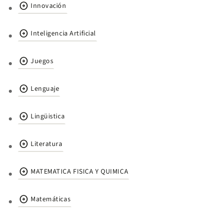
arrow_circle_right
Innovación
arrow_circle_right
Inteligencia Artificial
arrow_circle_right
Juegos
arrow_circle_right
Lenguaje
arrow_circle_right
Lingüistica
arrow_circle_right
Literatura
arrow_circle_right
MATEMATICA FISICA Y QUIMICA
arrow_circle_right
Matemáticas