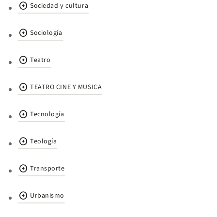
arrow_circle_right
Sociedad y cultura
arrow_circle_right
Sociología
arrow_circle_right
Teatro
arrow_circle_right
TEATRO CINE Y MUSICA
arrow_circle_right
Tecnología
arrow_circle_right
Teología
arrow_circle_right
Transporte
arrow_circle_right
Urbanismo