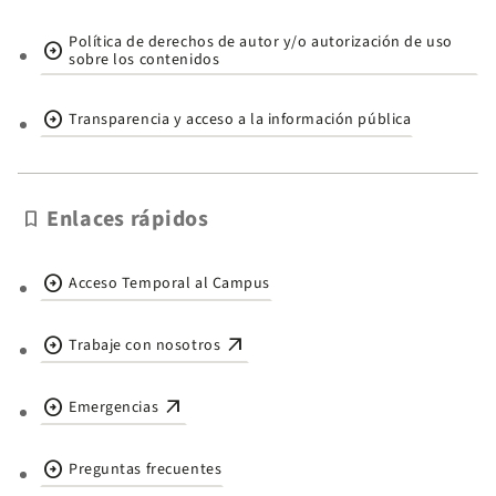
Política de derechos de autor y/o autorización de uso
arrow_circle_right
sobre los contenidos
arrow_circle_right
Transparencia y acceso a la información pública
Enlaces rápidos
bookmark
arrow_circle_right
Acceso Temporal al Campus
arrow_circle_right
arrow_outward
Trabaje con nosotros
arrow_circle_right
arrow_outward
Emergencias
arrow_circle_right
Preguntas frecuentes