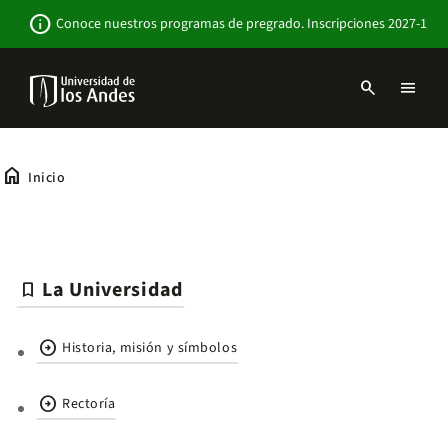
Pasar
Newsbar
info
Conoce nuestros programas de pregrado. Inscripciones 2027-1
al
contenido
principal
search
menu
Menu
links
Navbar
-
Sitio
home
Inicio
Institucional
La Universidad
bookmark
arrow_circle_right
Historia, misión y símbolos
arrow_circle_right
Rectoría