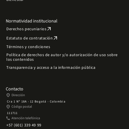
Normatividad institucional
arrow_outward
Derechos pecuniarios
arrow_outward
Estatuto de contratación
Términos y condiciones
Política de derechos de autor y/o autorización de uso sobre
los contenidos
Transparencia y acceso a la información pública
Contacto
place
Dirección
Cra 1 Nº 18A - 12 Bogotá - Colombia
place
Código postal
111711
phone
Atención telefónica
+57 (601) 339 49 99