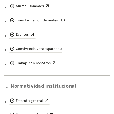
arrow_circle_right
arrow_outward
Alumni Uniandes
arrow_circle_right
Transformación Uniandes TU+
arrow_circle_right
arrow_outward
Eventos
arrow_circle_right
Convivencia y transparencia
arrow_circle_right
arrow_outward
Trabaje con nosotros
Normatividad institucional
bookmark
arrow_circle_right
arrow_outward
Estatuto general