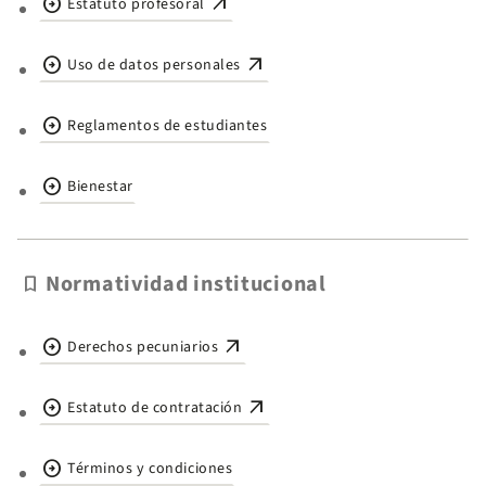
arrow_circle_right
arrow_outward
Estatuto profesoral
arrow_circle_right
arrow_outward
Uso de datos personales
arrow_circle_right
Reglamentos de estudiantes
arrow_circle_right
Bienestar
Normatividad institucional
bookmark
arrow_circle_right
arrow_outward
Derechos pecuniarios
arrow_circle_right
arrow_outward
Estatuto de contratación
arrow_circle_right
Términos y condiciones