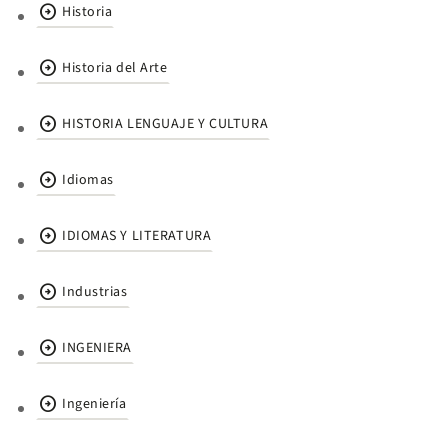
arrow_circle_right
Historia
arrow_circle_right
Historia del Arte
arrow_circle_right
HISTORIA LENGUAJE Y CULTURA
arrow_circle_right
Idiomas
arrow_circle_right
IDIOMAS Y LITERATURA
arrow_circle_right
Industrias
arrow_circle_right
INGENIERA
arrow_circle_right
Ingeniería