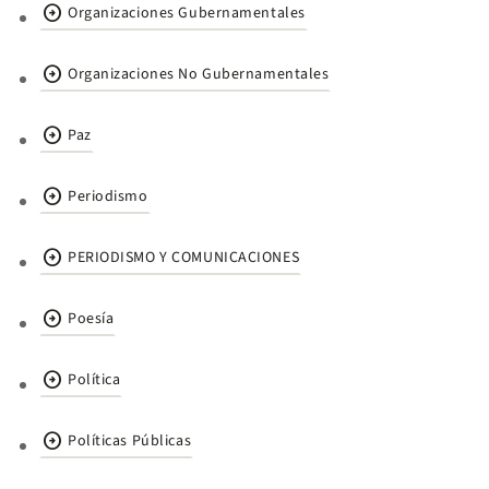
arrow_circle_right
Organizaciones Gubernamentales
arrow_circle_right
Organizaciones No Gubernamentales
arrow_circle_right
Paz
arrow_circle_right
Periodismo
arrow_circle_right
PERIODISMO Y COMUNICACIONES
arrow_circle_right
Poesía
arrow_circle_right
Política
arrow_circle_right
Políticas Públicas