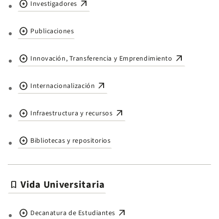
arrow_circle_right
arrow_outward
Investigadores
arrow_circle_right
Publicaciones
arrow_circle_right
arrow_outward
Innovación, Transferencia y Emprendimiento
arrow_circle_right
arrow_outward
Internacionalización
arrow_circle_right
arrow_outward
Infraestructura y recursos
arrow_circle_right
Bibliotecas y repositorios
Vida Universitaria
bookmark
arrow_circle_right
arrow_outward
Decanatura de Estudiantes