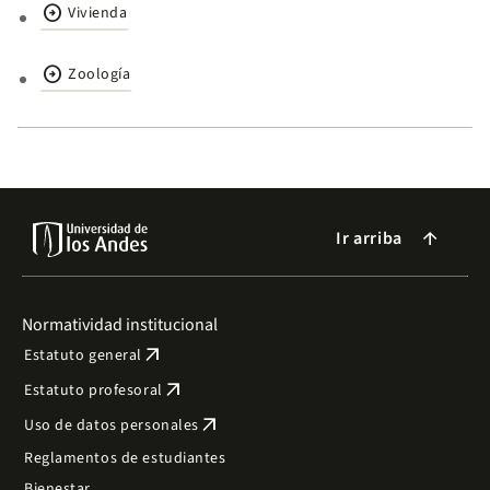
arrow_circle_right
Vivienda
arrow_circle_right
Zoología
Ir arriba
arrow_forward
Normatividad institucional
arrow_outward
Estatuto general
arrow_outward
Estatuto profesoral
arrow_outward
Uso de datos personales
Reglamentos de estudiantes
Bienestar