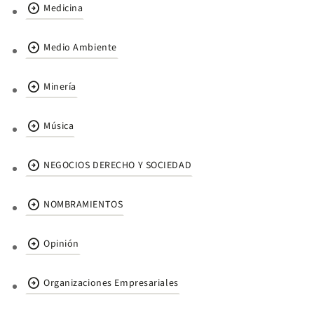
arrow_circle_right
Medicina
arrow_circle_right
Medio Ambiente
arrow_circle_right
Minería
arrow_circle_right
Música
arrow_circle_right
NEGOCIOS DERECHO Y SOCIEDAD
arrow_circle_right
NOMBRAMIENTOS
arrow_circle_right
Opinión
arrow_circle_right
Organizaciones Empresariales