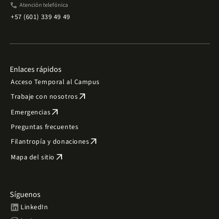
phone
Atención telefónica
+57 (601) 339 49 49
Enlaces rápidos
Acceso Temporal al Campus
arrow_outward
Trabaje con nosotros
arrow_outward
Emergencias
Preguntas frecuentes
arrow_outward
Filantropía y donaciones
arrow_outward
Mapa del sitio
Síguenos
LinkedIn