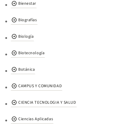
arrow_circle_right
Bienestar
arrow_circle_right
Biografías
arrow_circle_right
Biología
arrow_circle_right
Biotecnología
arrow_circle_right
Botánica
arrow_circle_right
CAMPUS Y COMUNIDAD
arrow_circle_right
CIENCIA TECNOLOGIA Y SALUD
arrow_circle_right
Ciencias Aplicadas