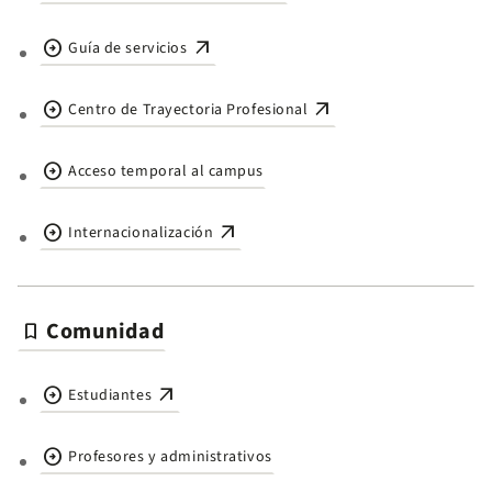
arrow_circle_right
arrow_outward
Guía de servicios
arrow_circle_right
arrow_outward
Centro de Trayectoria Profesional
arrow_circle_right
Acceso temporal al campus
arrow_circle_right
arrow_outward
Internacionalización
Comunidad
bookmark
arrow_circle_right
arrow_outward
Estudiantes
arrow_circle_right
Profesores y administrativos