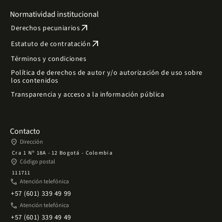
Normatividad institucional
arrow_outward
Derechos pecuniarios
arrow_outward
Estatuto de contratación
Términos y condiciones
Política de derechos de autor y/o autorización de uso sobre
los contenidos
Transparencia y acceso a la información pública
Contacto
place
Dirección
Cra 1 Nº 18A - 12 Bogotá - Colombia
place
Código postal
111711
phone
Atención telefónica
+57 (601) 339 49 99
phone
Atención telefónica
+57 (601) 339 49 49