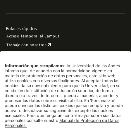
Enlaces rápidos
Acceso Temporal al Campus
arrow_outward
Trabaje con nosotros
arrow_outward
Emergencias
Preguntas frecuentes
arrow_outward
Filantropía y donaciones
arrow_outward
Mapa del sitio
Síguenos
LinkedIn
Instagram
Facebook