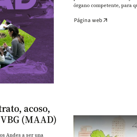
órgano competente, para que
Página web
arrow_outward
rato, acoso,
y VBG (MAAD)
Remote video URL
os Andes a ser una