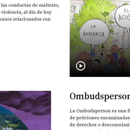
a las conductas de maltrato,
violencia, al día de hoy
 casos relacionados con
play_circle
Ombudsperso
La Ombudsperson es una fi
de peticiones encaminadas 
de derechos o desconocimie