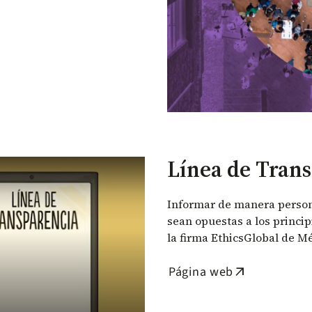
Línea de Tran
Informar de manera person
sean opuestas a los princip
la firma EthicsGlobal de Mé
Página web
arrow_outward
¿Conoces la Línea de Transparencia Uniandes?