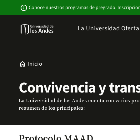
Pasar
Newsbar
info
Conoce nuestros programas de pregrado. Inscripcio
al
contenido
principal
Menu
La Universidad
Ofert
links
Navbar
-
Sitio
Institucional
home
Inicio
Convivencia y tran
La Universidad de los Andes cuenta con varios pro
resumen de los principales:
Protocolo MAAD