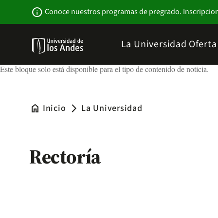
Pasar
Newsbar
info
Conoce nuestros programas de pregrado. Inscripcio
al
contenido
principal
Menu
La Universidad
Ofert
links
Navbar
-
Este bloque solo está disponible para el tipo de contenido de noticia.
Sitio
Institucional
home
Inicio
La Universidad
arrow_forward_ios
Rectoría