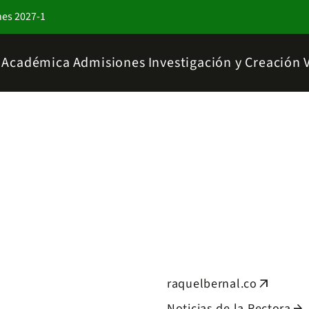
nes 2027-1
a Académica
Admisiones
Investigación y Creación
raquelbernal.co
arrow_outward
Noticias de la Rectora