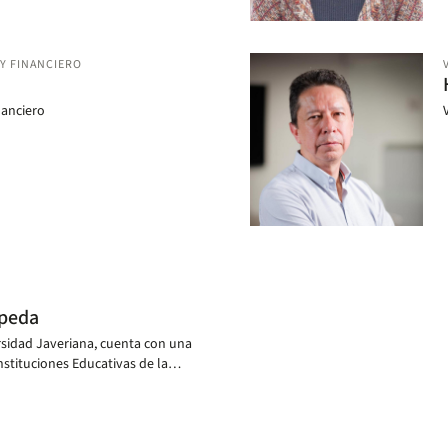
Y FINANCIERO
nanciero
epeda
rsidad Javeriana, cuenta con una
nstituciones Educativas de la
 magíster en Leyes de Fordham
dos Unidos.