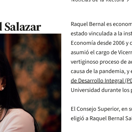
arrow_forward
 Salazar
Raquel Bernal es economi
estado vinculada a la in
Economía desde 2006 y c
asumió el cargo de Vicer
vertiginoso proceso de ad
causa de la pandemia, y
de Desarrollo Integral (P
Universidad durante los 
El Consejo Superior, en s
eligió a Raquel Bernal S