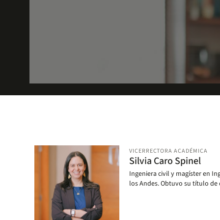
Navegando el Cambio
La visión de transformación Uniandes TU+ que la R
VICERRECTORA ACADÉMICA
Silvia Caro Spinel
Conoce más
Ingeniera civil y magíster en In
los Andes. Obtuvo su título de
Texas A&M (Estados Unidos).