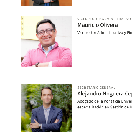
VICERRECTOR ADMINISTRATIVO 
Mauricio Olivera
Vicerrector Administrativo y Fi
SECRETARIO GENERAL
Alejandro Noguera C
Abogado de la Pontificia Unive
especialización en Gestión de I
Universidad de los Andes y es
University School of Law, Esta