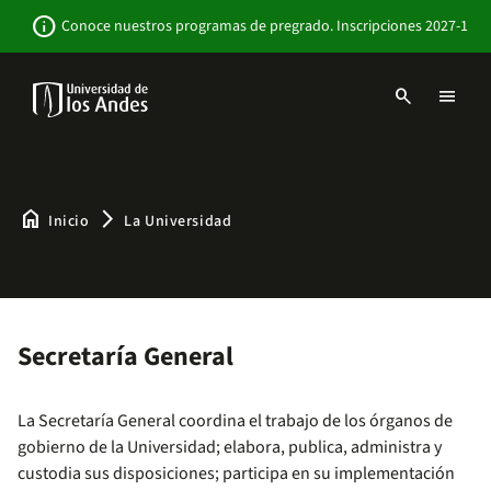
Pasar
Newsbar
info
Conoce nuestros programas de pregrado. Inscripciones 2027-1
al
contenido
principal
search
menu
Menu
links
Navbar
-
Sitio
Institucional
home
arrow_forward_ios
Inicio
La Universidad
Secretaría General
La Secretaría General coordina el trabajo de los órganos de
gobierno de la Universidad; elabora, publica, administra y
custodia sus disposiciones; participa en su implementación