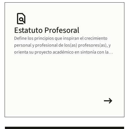
find_in_page
Estatuto Profesoral
Define los principios que inspiran el crecimiento
personal y profesional de los(as) profesores(as), y
orienta su proyecto académico en sintonía con la
misión educativa de la Universidad. Fomenta una
comunidad docente sólida, comprometida y en
permanente desarrollo.
arrow_right_alt