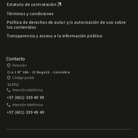
arrow_outward
Estatuto de contratación
Términos y condiciones
Política de derechos de autor y/o autorización de uso sobre
los contenidos
Transparencia y acceso a la información pública
Contacto
place
Dirección
Cra 1 Nº 18A - 12 Bogotá - Colombia
place
Código postal
111711
phone
Atención telefónica
+57 (601) 339 49 99
phone
Atención telefónica
+57 (601) 339 49 49