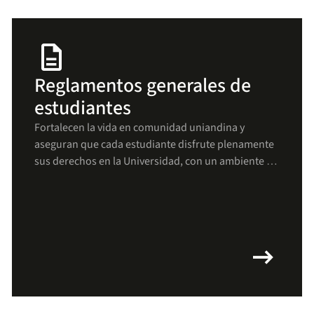
description
Reglamentos generales de
estudiantes
Fortalecen la vida en comunidad uniandina y
aseguran que cada estudiante disfrute plenamente
sus derechos en la Universidad, con un ambiente de
respeto, bienestar y crecimiento para todos(as).
arrow_right_alt