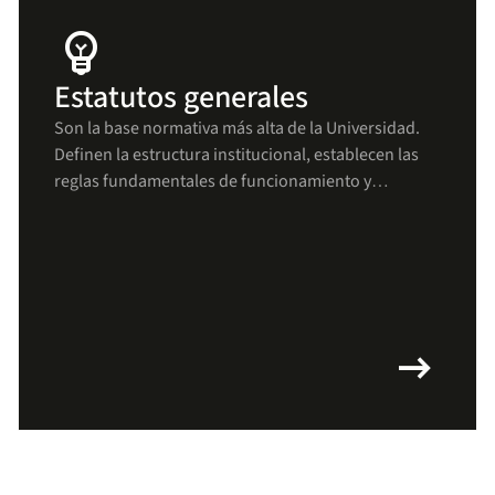
emoji_objects
Estatutos generales
Son la base normativa más alta de la Universidad.
Definen la estructura institucional, establecen las
reglas fundamentales de funcionamiento y
aseguran que todas las decisiones y procesos se
mantengan alineados con los principios uniandinos
arrow_right_alt