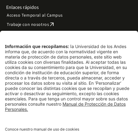
Enlaces rápidos
Acceso Temporal al Campus
arrow_outward
Trabaje con nosotros
arrow_outward
Emergencias
Preguntas frecuentes
arrow_outward
Filantropía y donaciones
arrow_outward
Mapa del sitio
Síguenos
LinkedIn
Instagram
Facebook
X
TikTok
YouTube