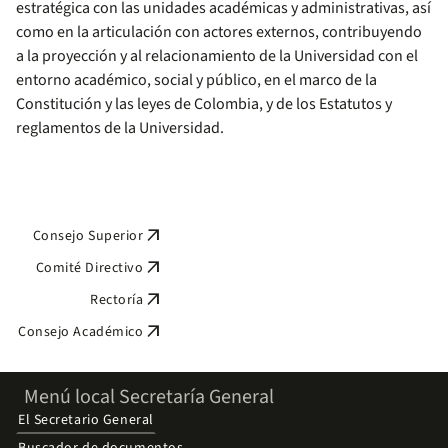
estratégica con las unidades académicas y administrativas, así
como en la articulación con actores externos, contribuyendo
a la proyección y al relacionamiento de la Universidad con el
entorno académico, social y público, en el marco de la
Constitución y las leyes de Colombia, y de los Estatutos y
reglamentos de la Universidad.
arrow_outward
Consejo Superior
arrow_outward
Comité Directivo
arrow_outward
Rectoría
arrow_outward
Consejo Académico
Menú local Secretaría General
El Secretario General