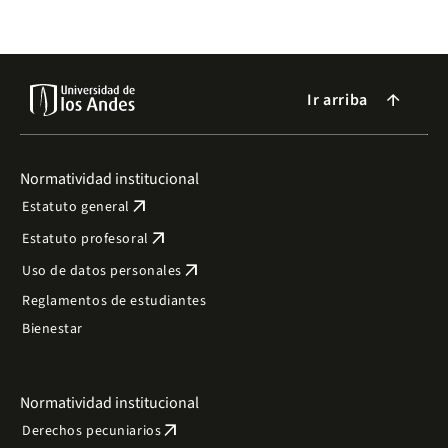
Ir arriba
arrow_forward
Normatividad institucional
arrow_outward
Estatuto general
arrow_outward
Estatuto profesoral
arrow_outward
Uso de datos personales
Reglamentos de estudiantes
Bienestar
Normatividad institucional
arrow_outward
Derechos pecuniarios