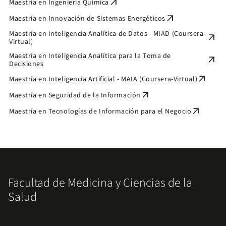
arrow_outward
Maestría en Ingeniería Química
arrow_outward
Maestría en Innovación de Sistemas Energéticos
Maestría en Inteligencia Analítica de Datos - MIAD (Coursera-
arrow_outward
Virtual)
Maestría en Inteligencia Analítica para la Toma de
arrow_outward
Decisiones
arrow_outward
Maestría en Inteligencia Artificial - MAIA (Coursera-Virtual)
arrow_outward
Maestría en Seguridad de la Información
arrow_outward
Maestría en Tecnologías de Información para el Negocio
Facultad de Medicina y Ciencias de la
Salud