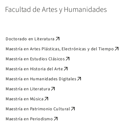
Facultad de Artes y Humanidades
arrow_outward
Doctorado en Literatura
arrow_outward
Maestría en Artes Plásticas, Electrónicas y del Tiempo
arrow_outward
Maestría en Estudios Clásicos
arrow_outward
Maestría en Historia del Arte
arrow_outward
Maestría en Humanidades Digitales
arrow_outward
Maestría en Literatura
arrow_outward
Maestría en Música
arrow_outward
Maestría en Patrimonio Cultural
arrow_outward
Maestría en Periodismo