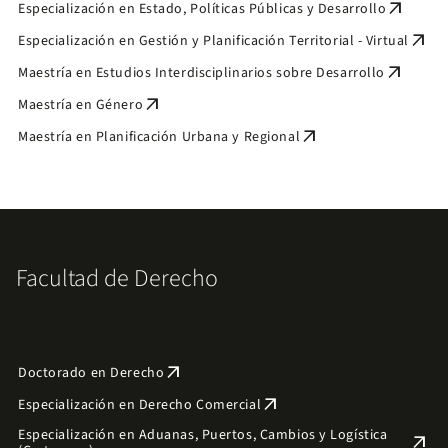
arrow_outward
Especialización en Estado, Políticas Públicas ​y Desarrollo
arrow_outward
Especialización en Gestión y Planificación Territorial - Virtual
arrow_outward
Maestría en Estudios Interdisciplinarios sobre Desarrollo
arrow_outward
Maestría en Género
arrow_outward
Maestría en Planificación Urbana y Regional
Facultad de Derecho
arrow_outward
Doctorado en Derecho
arrow_outward
Especialización en Derecho Comercial
Especialización en Aduanas, Puertos, Cambios y Logística
arrow_outward