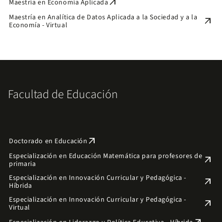
arrow_outward
Maestría en Economía Aplicada
Maestría en Analítica de Datos Aplicada a la Sociedad y a la
arrow_outward
Economía - Virtual
Facultad de Educación
arrow_outward
Doctorado en Educación
Especialización en Educación Matemática para profesores de
arrow_outward
primaria
Especialización en Innovación Curricular y Pedagógica -
arrow_outward
Híbrida
Especialización en Innovación Curricular y Pedagógica -
arrow_outward
Virtual