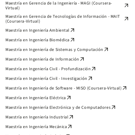
Maestría en Gerencia de la Ingeniería - MAGI (Coursera-
arrow_outward
Virtual)
Maestría en Gerencia de Tecnologías de Información - MAIT
arrow_outward
(Coursera-Virtual)
arrow_outward
Maestría en Ingeniería Ambiental
arrow_outward
Maestría en Ingeniería Biomédica
arrow_outward
Maestría en Ingeniería de Sistemas y Computación
arrow_outward
Maestría en Ingeniería de Información
arrow_outward
Maestría en Ingeniería Civil - Profundización
arrow_outward
Maestría en Ingeniería Civil - Investigación
arrow_outward
Maestría en Ingeniería de Software - MISO (Coursera-Virtual)
arrow_outward
Maestría en Ingeniería Eléctrica
arrow_outward
Maestría en Ingeniería Electrónica y de Computadores
arrow_outward
Maestría en Ingeniería Industrial
arrow_outward
Maestría en Ingeniería Mecánica