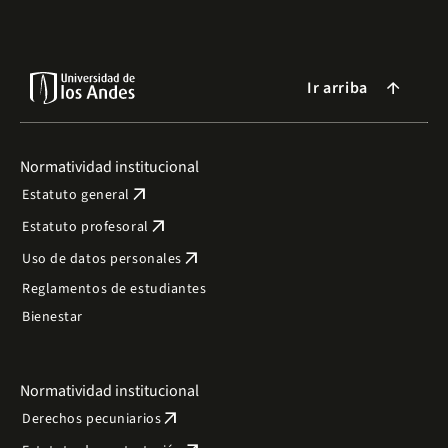
Ir arriba
arrow_forward
Normatividad institucional
arrow_outward
Estatuto general
arrow_outward
Estatuto profesoral
arrow_outward
Uso de datos personales
Reglamentos de estudiantes
Bienestar
Normatividad institucional
arrow_outward
Derechos pecuniarios