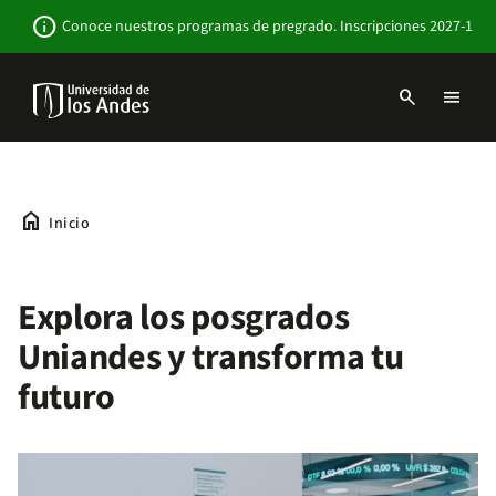
Pasar
Newsbar
info
Conoce nuestros programas de pregrado. Inscripciones 2027-1
al
contenido
principal
search
menu
Menu
links
Navbar
-
Sitio
Institucional
home
Inicio
Explora los posgrados
Uniandes y transforma tu
futuro