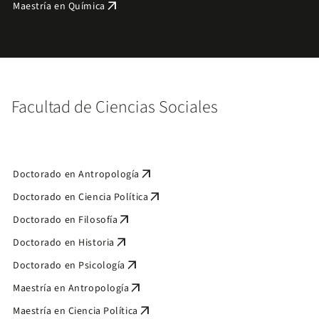
arrow_outward
Maestría en Química
Facultad de Ciencias Sociales
arrow_outward
Doctorado en Antropología
arrow_outward
Doctorado en Ciencia Política
arrow_outward
Doctorado en Filosofía
arrow_outward
Doctorado en Historia
arrow_outward
Doctorado en Psicología
arrow_outward
Maestría en Antropología
arrow_outward
Maestría en Ciencia Política