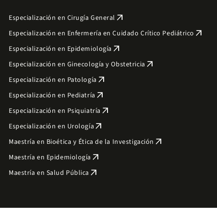
arrow_outward
Especialización en Cirugía General
arrow_outward
Especialización en Enfermería en Cuidado Crítico Pediátrico
arrow_outward
Especialización en Epidemiología
arrow_outward
Especialización en Ginecología y Obstetricia
arrow_outward
Especialización en Patología
arrow_outward
Especialización en Pediatría
arrow_outward
Especialización en Psiquiatría
arrow_outward
Especialización en Urología
arrow_outward
Maestría en Bioética y Ética de la Investigación
arrow_outward
Maestría en Epidemiología
arrow_outward
Maestría en Salud Pública