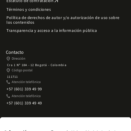
arrow_outward
Estatuto de contratación
Términos y condiciones
Política de derechos de autor y/o autorización de uso sobre
los contenidos
Transparencia y acceso a la información pública
Contacto
place
Dirección
Cra 1 Nº 18A - 12 Bogotá - Colombia
place
Código postal
111711
phone
Atención telefónica
+57 (601) 339 49 99
phone
Atención telefónica
+57 (601) 339 49 49