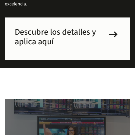
excelencia.
arrow_right_alt
Descubre los detalles y
aplica aquí