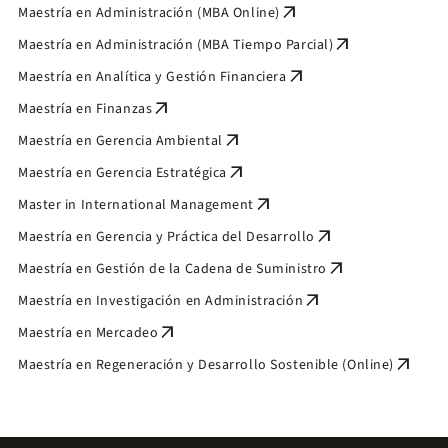
arrow_outward
Maestría en Administración (MBA Online)
arrow_outward
Maestría en Administración (MBA Tiempo Parcial)
arrow_outward
Maestría en Analítica y Gestión Financiera
arrow_outward
Maestría en Finanzas
arrow_outward
Maestría en Gerencia Ambiental
arrow_outward
Maestría en Gerencia Estratégica
arrow_outward
Master in International Management
arrow_outward
Maestría en Gerencia y Práctica del Desarrollo
arrow_outward
Maestría en Gestión de la Cadena de Suministro
arrow_outward
Maestría en Investigación en Administración
arrow_outward
Maestría en Mercadeo
arrow_outward
Maestría en Regeneración y Desarrollo Sostenible (Online)