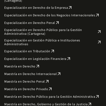
(Cartagena)
arrow_outward
Especialización en Derecho de la Empresa
arrow_outward
Especialización en Derecho de los Negocios Internacionales
arrow_outward
Especialización en Derecho Penal
Especialización en Derecho Público para la Gestión
arrow_outward
Administrativa (Cartagena)
Especialización en Gestión Pública e Instituciones
arrow_outward
Administrativas
arrow_outward
Especialización en Tributación
arrow_outward
Especialización en Legislación Financiera
arrow_outward
Maestría en Derecho
arrow_outward
Maestría en Derecho Internacional
arrow_outward
Maestría en Derecho Penal
arrow_outward
Maestría en Derecho Privado
arrow_outward
Maestría en Derecho Público para la Gestión Administrativa
arrow_outward
Maestría en Derecho, Gobierno y Gestión de la Justicia