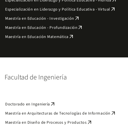
arrow_outward
Especialización en Liderazgo y Política Educativa - Híbrida
arrow_outward
Especialización en Liderazgo y Política Educativa - Virtual
arrow_outward
Maestría en Educación - Investigación
arrow_outward
Maestría en Educación - Profundización
arrow_outward
Maestría en Educación Matemática
Facultad de Ingeniería
arrow_outward
Doctorado en Ingeniería
arrow_outward
Maestría en Arquitecturas de Tecnologías de Información
arrow_outward
Maestría en Diseño de Procesos y Productos