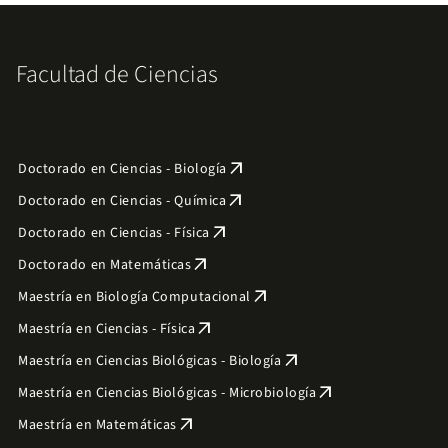
Facultad de Ciencias
arrow_outward
Doctorado en Ciencias - Biología
arrow_outward
Doctorado en Ciencias - Química
arrow_outward
Doctorado en Ciencias - Física
arrow_outward
Doctorado en Matemáticas
arrow_outward
Maestría en Biología Computacional
arrow_outward
Maestría en Ciencias - Física
arrow_outward
Maestría en Ciencias Biológicas - Biología
arrow_outward
Maestría en Ciencias Biológicas - Microbiología
arrow_outward
Maestría en Matemáticas