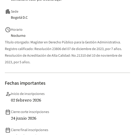
apartment
Sede
Bogotá D.C
schedule
Horario
Nocturno
Título otorgado:
Magíster en Derecho Público para la Gestión Administrativa.
Registro calificado:
Resolución 23806 del 07 de diciembre de 2023, por 7 años.
Resolución de Acreditación de Alta Calidad:
No.21310 del 10 de noviembre de
2023, por 5 años.
Fechas importantes
person_edit
Inicio de inscripciones
02 febrero 2026
date_range
Cierre corte inscripciones
24 junio 2026
date_range
Cierre final inscripciones