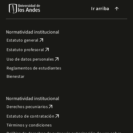
Ir arriba
arrow_forward
Normatividad institucional
arrow_outward
Estatuto general
arrow_outward
Estatuto profesoral
arrow_outward
Uso de datos personales
Reglamentos de estudiantes
Bienestar
Normatividad institucional
arrow_outward
Derechos pecuniarios
arrow_outward
Estatuto de contratación
Términos y condiciones