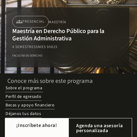
groups
PRESENCIAL
MAESTRÍA
Maestría en Derecho Público para la
Gestión Administrativa
4 SEMESTRES
SNIES 90825
FACULTAD DE DERECHO
Conoce más sobre este programa
Sobre el programa
Perfil de egresado
Becas y apoyo financiero
Déjanos tus datos
¡Inscríbete ahora!
Agenda una asesoría
personalizada