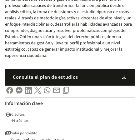
profesionales capaces de transformar la función pública desde el
análisis crítico, la toma de decisiones y el estudio riguroso de casos
reales. A través de metodologías activas, docentes de alto nivel y un
enfoque interdisciplinario, desarrollarás habilidades avanzadas para
comprender, diagnosticar y resolver problemáticas complejas del
Estado. Obtén una visión integral del derecho público, domina
herramientas de gestión y lleva tu perfil profesional a un nivel
estratégico, capaz de generar impacto institucional y mejorar la
experiencia ciudadana.
download
Consulta el plan de estudios
Información clave
school
Créditos
44 créditos
payments
Valor por crédito
Consulta el valor por crédito aquí