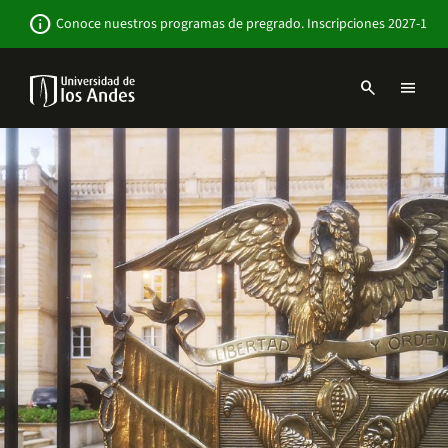
Pasar
Newsbar
info
Conoce nuestros programas de pregrado. Inscripciones 2027-1
al
contenido
principal
search
menu
Menu
links
Navbar
-
Sitio
Institucional