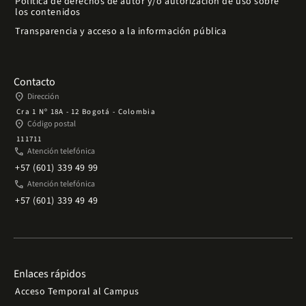
Política de derechos de autor y/o autorización de uso sobre
los contenidos
Transparencia y acceso a la información pública
Contacto
place
Dirección
Cra 1 Nº 18A - 12 Bogotá - Colombia
place
Código postal
111711
phone
Atención telefónica
+57 (601) 339 49 99
phone
Atención telefónica
+57 (601) 339 49 49
Enlaces rápidos
Acceso Temporal al Campus