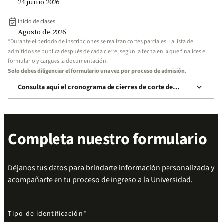
24 junio 2026
event_available
Inicio de clases
Agosto de 2026
*Durante el periodo de inscripciones se realizan cortes parciales. La lista de
admitidos se publica después de cada cierre, según la fecha en la que finalices el
formulario y cargues la documentación.
Solo debes diligenciar el formulario una vez por proceso de admisión.
keyboard_arrow_down
Consulta aquí el cronograma de cierres de corte de
inscripción
Completa nuestro formulario
Déjanos tus datos para brindarte información personalizada y
acompañarte en tu proceso de ingreso a la Universidad.
Tipo de identificación