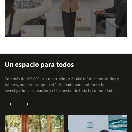
arrow_outward
Explora nuestros apoyos
financieros
Un espacio para todos
Accede a facilidades que te permitirán
Con más de 166.000 m² construidos y 21.000 m² de laboratorios y
enfocarte en lo más importante: tu formación
talleres, nuestro campus está diseñado para potenciar la
académica.
investigación, la creación y el bienestar de toda la comunidad.
chevron_left
chevron_right