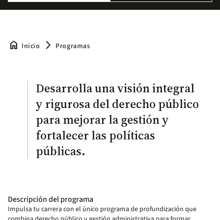
home
arrow_forward_ios
Inicio
Programas
Desarrolla una visión integral
y rigurosa del derecho público
para mejorar la gestión y
fortalecer las políticas
públicas.
Descripción del programa
Impulsa tu carrera con el único programa de profundización que
combina derecho público y gestión administrativa para formar