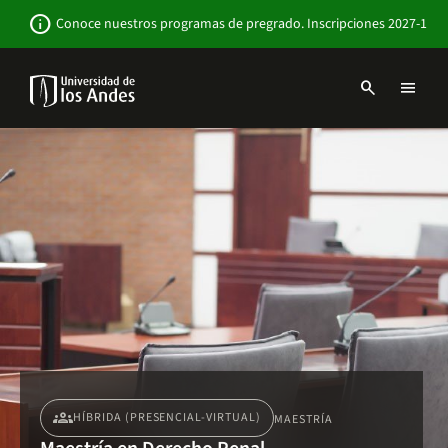
Pasar
Newsbar
info
Conoce nuestros programas de pregrado. Inscripciones 2027-1
al
contenido
principal
search
menu
Menu
links
Navbar
-
Sitio
Institucional
groups
HÍBRIDA (PRESENCIAL-VIRTUAL)
MAESTRÍA