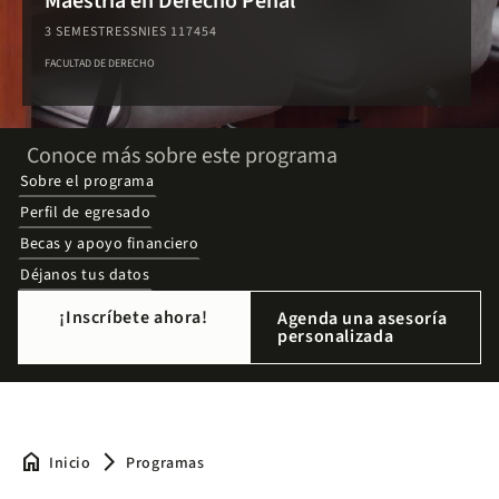
Maestría en Derecho Penal
3 SEMESTRES
SNIES 117454
FACULTAD DE DERECHO
Conoce más sobre este programa
Sobre el programa
Perfil de egresado
Becas y apoyo financiero
Déjanos tus datos
¡Inscríbete ahora!
Agenda una asesoría
personalizada
home
arrow_forward_ios
Inicio
Programas