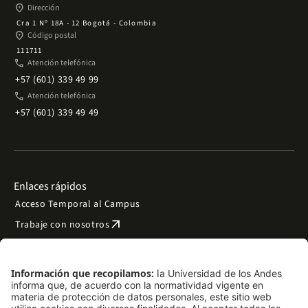
place
Dirección
Cra 1 Nº 18A - 12 Bogotá - Colombia
place
Código postal
111711
phone
Atención telefónica
+57 (601) 339 49 99
phone
Atención telefónica
+57 (601) 339 49 49
Enlaces rápidos
Acceso Temporal al Campus
arrow_outward
Trabaje con nosotros
arrow_outward
Emergencias
Preguntas frecuentes
arrow_outward
Filantropía y donaciones