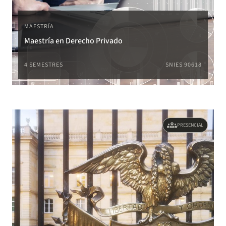
MAESTRÍA
Maestría en Derecho Privado
4 SEMESTRES
SNIES 90618
groups
PRESENCIAL