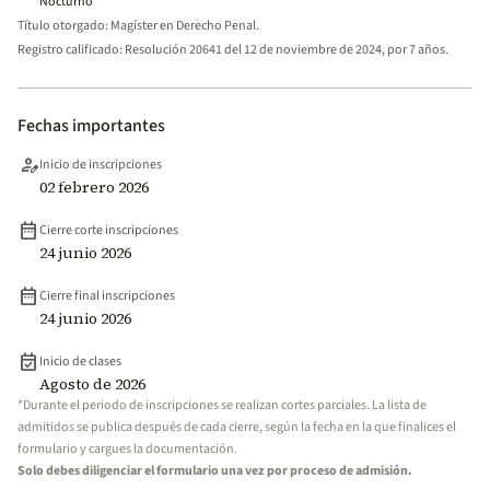
Nocturno
Título otorgado:
Magíster en Derecho Penal.
Registro calificado:
Resolución 20641 del 12 de noviembre de 2024, por 7 años.
Fechas importantes
person_edit
Inicio de inscripciones
02 febrero 2026
date_range
Cierre corte inscripciones
24 junio 2026
date_range
Cierre final inscripciones
24 junio 2026
event_available
Inicio de clases
Agosto de 2026
*Durante el periodo de inscripciones se realizan cortes parciales. La lista de
admitidos se publica después de cada cierre, según la fecha en la que finalices el
formulario y cargues la documentación.
Solo debes diligenciar el formulario una vez por proceso de admisión.