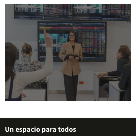
arrow_outward
Explora nuestros apoyos
financieros
Un espacio para todos