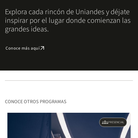
Explora cada rincón de Uniandes y déjate
inspirar por el lugar donde comienzan las
grandes ideas.
arrow_outward
Conoce más aquí
CONOCE OTROS PROGRAMAS
groups
PRESENCIAL