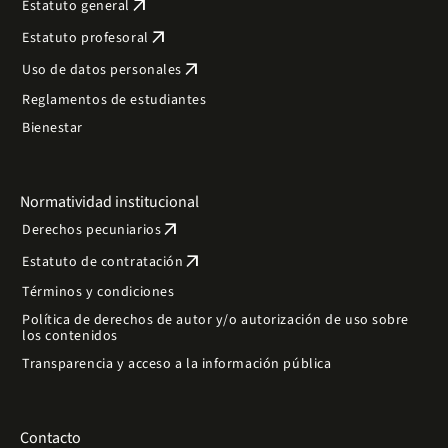
arrow_outward
Estatuto general
arrow_outward
Estatuto profesoral
arrow_outward
Uso de datos personales
Reglamentos de estudiantes
Bienestar
Normatividad institucional
arrow_outward
Derechos pecuniarios
arrow_outward
Estatuto de contratación
Términos y condiciones
Política de derechos de autor y/o autorización de uso sobre
los contenidos
Transparencia y acceso a la información pública
Contacto