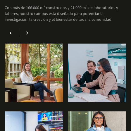
Accede a facilidades que te permitirán
Con más de 166.000 m² construidos y 21.000 m² de laboratorios y
enfocarte en lo más importante: tu formación
talleres, nuestro campus está diseñado para potenciar la
académica.
investigación, la creación y el bienestar de toda la comunidad.
chevron_left
chevron_right