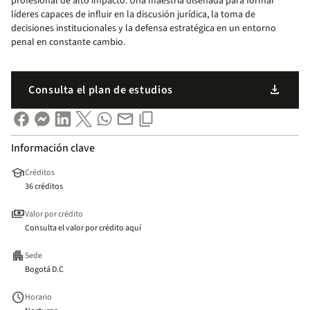
profesional de alto impacto. Una maestría diseñada para formar
líderes capaces de influir en la discusión jurídica, la toma de
decisiones institucionales y la defensa estratégica en un entorno
penal en constante cambio.
download
Consulta el plan de estudios
Información clave
school
Créditos
36 créditos
payments
Valor por crédito
Consulta el valor por crédito aquí
apartment
Sede
Bogotá D.C
schedule
Horario