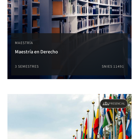
MAESTRÍA
Maestría en Derecho
3 SEMESTRES
SNIES 11491
groups
PRESENCIAL