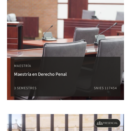
MAESTRÍA
Maestría en Derecho Penal
3 SEMESTRES
SNIES 117454
groups
PRESENCIAL