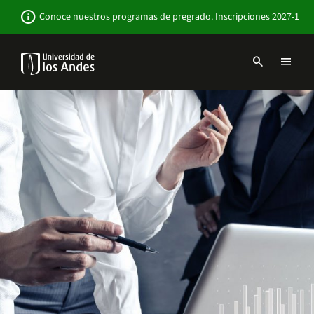
Pasar
Newsbar
info
Conoce nuestros programas de pregrado. Inscripciones 2027-1
al
contenido
principal
search
menu
Menu
links
Navbar
-
Sitio
Institucional