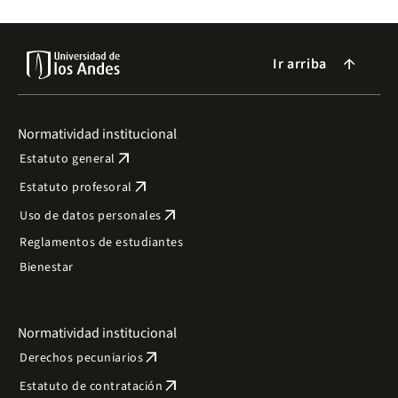
Ir arriba
arrow_forward
Normatividad institucional
arrow_outward
Estatuto general
arrow_outward
Estatuto profesoral
arrow_outward
Uso de datos personales
Reglamentos de estudiantes
Bienestar
Normatividad institucional
arrow_outward
Derechos pecuniarios
arrow_outward
Estatuto de contratación