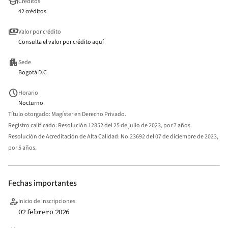
school
Créditos
42 créditos
payments
Valor por crédito
Consulta el valor por crédito aquí
apartment
Sede
Bogotá D.C
schedule
Horario
Nocturno
Título otorgado:
Magíster en Derecho Privado.
Registro calificado:
Resolución 12852 del 25 de julio de 2023, por 7 años.
Resolución de Acreditación de Alta Calidad:
No.23692 del 07 de diciembre de 2023,
por 5 años.
Fechas importantes
person_edit
Inicio de inscripciones
02 febrero 2026