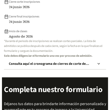
date_range
Cierre corte inscripciones
24 junio 2026
date_range
Cierre final inscripciones
24 junio 2026
event_available
Inicio de clases
Agosto de 2026
*Durante el periodo de inscripciones se realizan cortes parciales. La lista de
admitidos se publica después de cada cierre, según la fecha en la que finalices el
formulario y cargues la documentación.
Solo debes diligenciar el formulario una vez por proceso de admisión.
keyboard_arrow_down
Consulta aquí el cronograma de cierres de corte de
inscripción
Completa nuestro formulario
Déjanos tus datos para brindarte información personalizada y
acompañarte en tu proceso de ingreso a la Universidad.