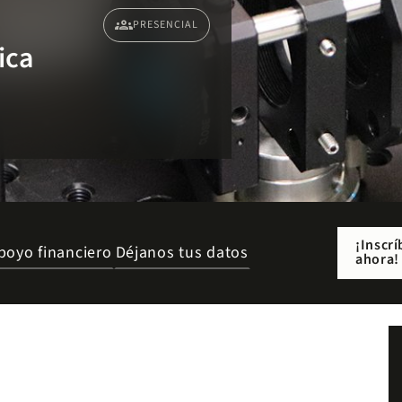
groups
PRESENCIAL
ica
¡Inscrí
poyo financiero
Déjanos tus datos
ahora!