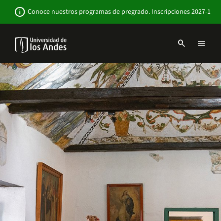
Pasar
Newsbar
info
Conoce nuestros programas de pregrado. Inscripciones 2027-1
al
contenido
principal
search
menu
Menu
links
Navbar
-
Sitio
Institucional