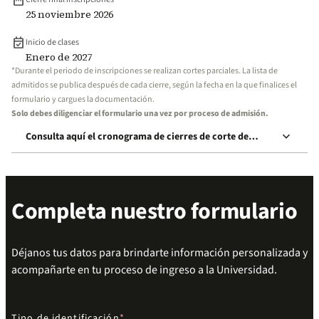
date_range
25 noviembre 2026
event_available
Inicio de clases
Enero de 2027
*Durante el periodo de inscripciones se realizan cortes parciales. La lista de
admitidos se publica después de cada cierre, según la fecha en la que finalices el
formulario y cargues la documentación.
Solo debes diligenciar el formulario una vez por proceso de admisión.
keyboard_arrow_down
Consulta aquí el cronograma de cierres de corte de
inscripción
Completa nuestro formulario
Déjanos tus datos para brindarte información personalizada y
acompañarte en tu proceso de ingreso a la Universidad.
Tipo de identificación