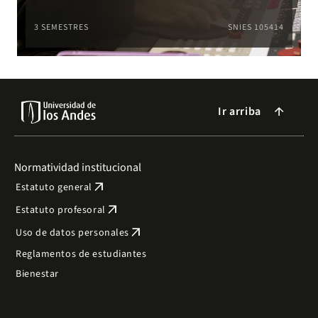
3 SEMESTRES
SNIES 105414
Ir arriba
arrow_forward
Normatividad institucional
arrow_outward
Estatuto general
arrow_outward
Estatuto profesoral
arrow_outward
Uso de datos personales
Reglamentos de estudiantes
Bienestar