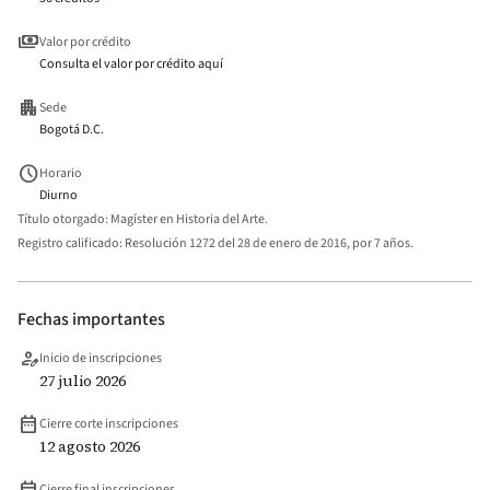
payments
Valor por crédito
Consulta el valor por crédito aquí
apartment
Sede
Bogotá D.C.
schedule
Horario
Diurno
Título otorgado:
Magíster en Historia del Arte.
Registro calificado:
Resolución 1272 del 28 de enero de 2016, por 7 años.
Fechas importantes
person_edit
Inicio de inscripciones
27 julio 2026
date_range
Cierre corte inscripciones
12 agosto 2026
Cierre final inscripciones