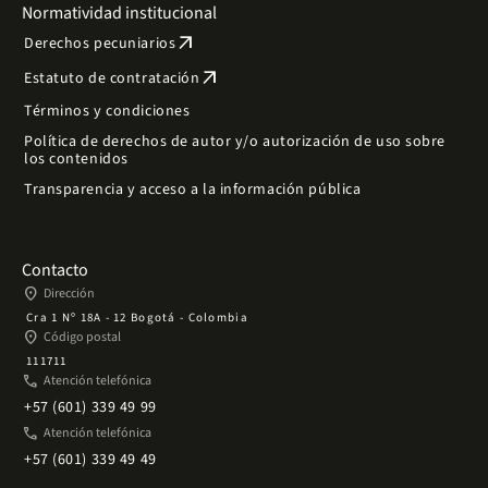
Normatividad institucional
arrow_outward
Derechos pecuniarios
arrow_outward
Estatuto de contratación
Términos y condiciones
Política de derechos de autor y/o autorización de uso sobre
los contenidos
Transparencia y acceso a la información pública
Contacto
place
Dirección
Cra 1 Nº 18A - 12 Bogotá - Colombia
place
Código postal
111711
phone
Atención telefónica
+57 (601) 339 49 99
phone
Atención telefónica
+57 (601) 339 49 49