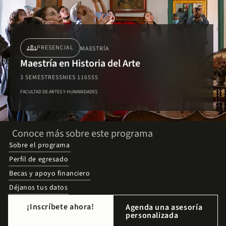
groups
PRESENCIAL
MAESTRÍA
Maestría en Historia del Arte
3 SEMESTRES
SNIES 116555
FACULTAD DE ARTES Y HUMANIDADES
Conoce más sobre este programa
Sobre el programa
Perfil de egresado
Becas y apoyo financiero
Déjanos tus datos
¡Inscríbete ahora!
Agenda una asesoría
personalizada