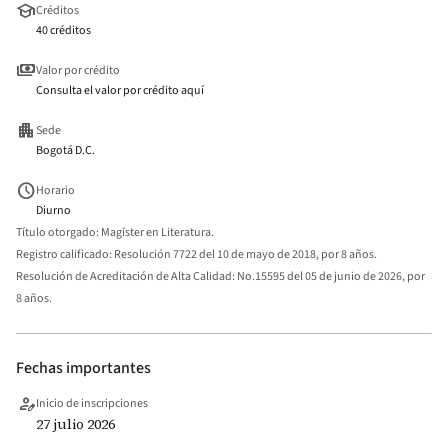
school
Créditos
40 créditos
payments
Valor por crédito
Consulta el valor por crédito aquí
apartment
Sede
Bogotá D.C.
schedule
Horario
Diurno
Título otorgado:
Magíster en Literatura.
Registro calificado:
Resolución 7722 del 10 de mayo de 2018, por 8 años.
Resolución de Acreditación de Alta Calidad:
No.15595 del 05 de junio de 2026, por
8 años.
Fechas importantes
person_edit
Inicio de inscripciones
27 julio 2026