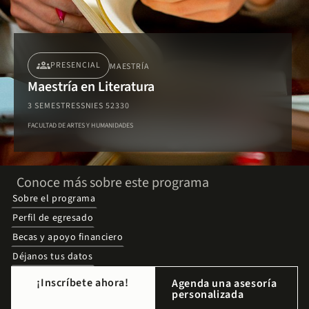
groups
PRESENCIAL
MAESTRÍA
Maestría en Literatura
3 SEMESTRES
SNIES 52330
FACULTAD DE ARTES Y HUMANIDADES
Conoce más sobre este programa
Sobre el programa
Perfil de egresado
Becas y apoyo financiero
Déjanos tus datos
¡Inscríbete ahora!
Agenda una asesoría
personalizada