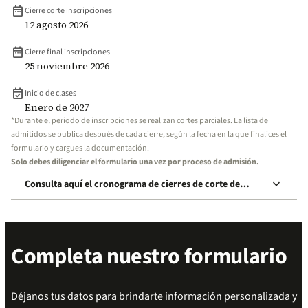
date_range
Cierre corte inscripciones
12 agosto 2026
date_range
Cierre final inscripciones
25 noviembre 2026
event_available
Inicio de clases
Enero de 2027
*Durante el periodo de inscripciones se realizan cortes parciales. La lista de
admitidos se publica después de cada cierre, según la fecha en la que finalices el
formulario y cargues la documentación.
Solo debes diligenciar el formulario una vez por proceso de admisión.
keyboard_arrow_down
Consulta aquí el cronograma de cierres de corte de
inscripción
Completa nuestro formulario
Déjanos tus datos para brindarte información personalizada y