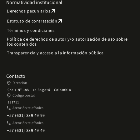
Normatividad institucional
arrow_outward
Derechos pecuniarios
arrow_outward
Estatuto de contratación
Términos y condiciones
Política de derechos de autor y/o autorización de uso sobre
los contenidos
Transparencia y acceso a la información pública
Contacto
place
Dirección
Cra 1 Nº 18A - 12 Bogotá - Colombia
place
Código postal
111711
phone
Atención telefónica
+57 (601) 339 49 99
phone
Atención telefónica
+57 (601) 339 49 49