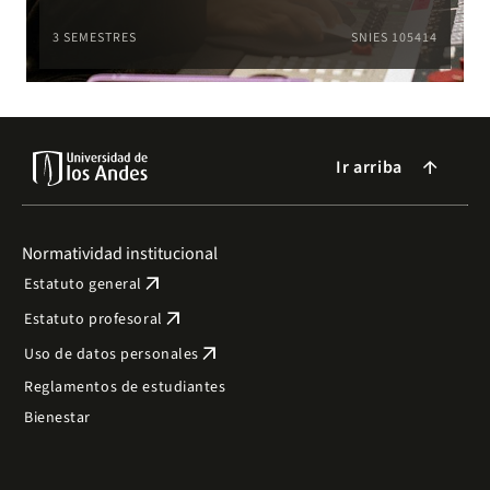
3 SEMESTRES
SNIES 105414
Ir arriba
arrow_forward
Normatividad institucional
arrow_outward
Estatuto general
arrow_outward
Estatuto profesoral
arrow_outward
Uso de datos personales
Reglamentos de estudiantes
Bienestar