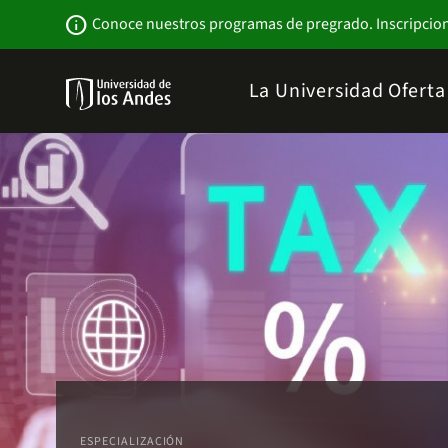
Pasar
Newsbar
info
Conoce nuestros programas de pregrado. Inscripcio
al
contenido
principal
Menu
La Universidad
Ofert
links
Navbar
-
Sitio
Institucional
ESPECIALIZACIÓN