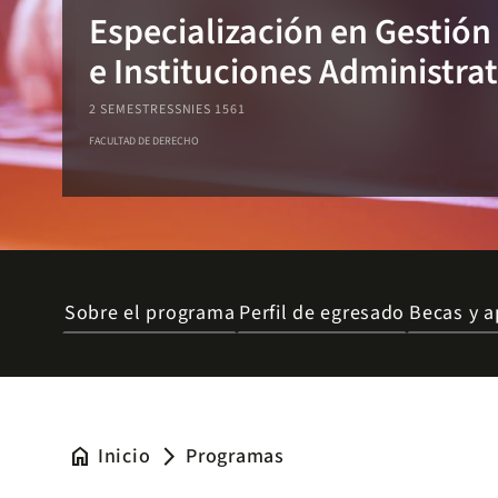
Especialización en Gestión
e Instituciones Administrat
2 SEMESTRES
SNIES 1561
FACULTAD DE DERECHO
Sobre el programa
Perfil de egresado
Becas y a
home
Inicio
Programas
arrow_forward_ios