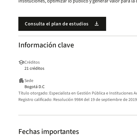
instituciones, optimizar lo público y generar valor para la
download
Consulta el plan de estudios
Información clave
school
Créditos
21 créditos
apartment
Sede
Bogotá D.C
Título otorgado:
Especialista en Gestión Pública e Instituciones A
Registro calificado:
Resolución 9984 del 19 de septiembre de 2019,
Fechas importantes