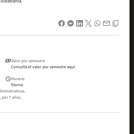
 ciudadanía.
payments
Valor por semestre
Consulta el valor por semestre aquí
schedule
Horario
Diurno
dministrativas.
 por 7 años.