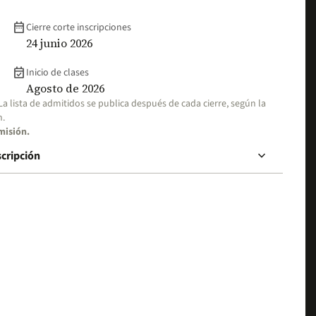
date_range
Cierre corte inscripciones
24 junio 2026
event_available
Inicio de clases
Agosto de 2026
 La lista de admitidos se publica después de cada cierre, según la
n.
misión.
keyboard_arrow_down
scripción