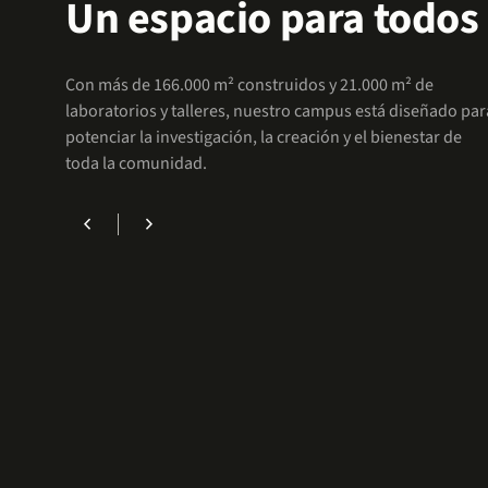
Un espacio para todos
Accede a facilidades que te permitirán enfocarte 
Con más de 166.000 m² construidos y 21.000 m² de
laboratorios y talleres, nuestro campus está diseñado par
potenciar la investigación, la creación y el bienestar de
toda la comunidad.
chevron_left
chevron_right