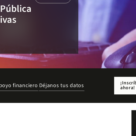
 Pública
ivas
¡Inscrí
poyo financiero
Déjanos tus datos
ahora!