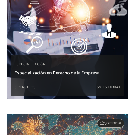
ESPECIALIZACIÓN
Especialización en Derecho de la Empresa
3 PERIODOS
SNIES 103041
groups
PRESENCIAL