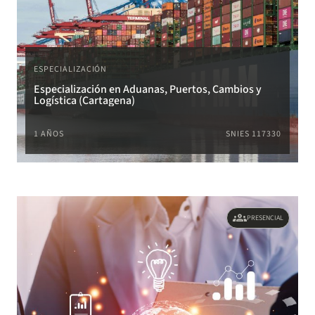
ESPECIALIZACIÓN
Especialización en Aduanas, Puertos, Cambios y
Logística (Cartagena)
1 AÑOS
SNIES 117330
groups
PRESENCIAL