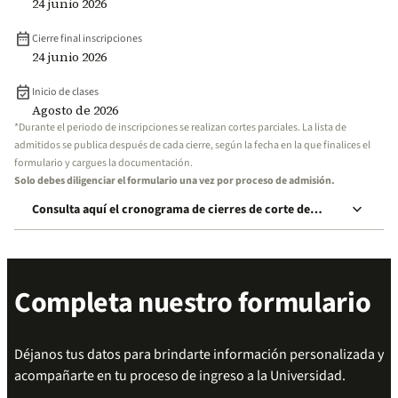
24 junio 2026
date_range
Cierre final inscripciones
24 junio 2026
event_available
Inicio de clases
Agosto de 2026
*Durante el periodo de inscripciones se realizan cortes parciales. La lista de
admitidos se publica después de cada cierre, según la fecha en la que finalices el
formulario y cargues la documentación.
Solo debes diligenciar el formulario una vez por proceso de admisión.
keyboard_arrow_down
Consulta aquí el cronograma de cierres de corte de
inscripción
Completa nuestro formulario
Déjanos tus datos para brindarte información personalizada y
acompañarte en tu proceso de ingreso a la Universidad.