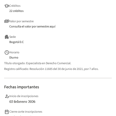
school
Créditos
22 créditos
payments
Valor por semestre
Consulta el valor por semestre aquí
apartment
Sede
Bogotá D.C
schedule
Horario
Diurno
Título otorgado:
Especialista en Derecho Comercial.
Registro calificado:
Resolución 11685 del 30 de junio de 2021, por 7 años.
Fechas importantes
person_edit
Inicio de inscripciones
02 febrero 2026
date_range
Cierre corte inscripciones