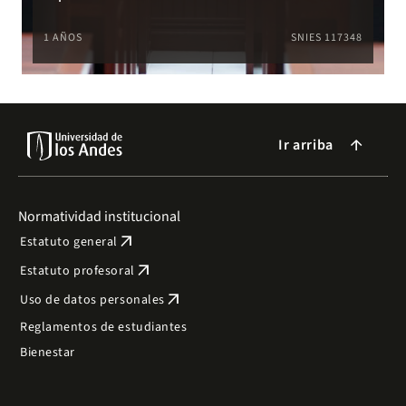
1 AÑOS
SNIES 117348
Ir arriba
arrow_forward
Normatividad institucional
arrow_outward
Estatuto general
arrow_outward
Estatuto profesoral
arrow_outward
Uso de datos personales
Reglamentos de estudiantes
Bienestar