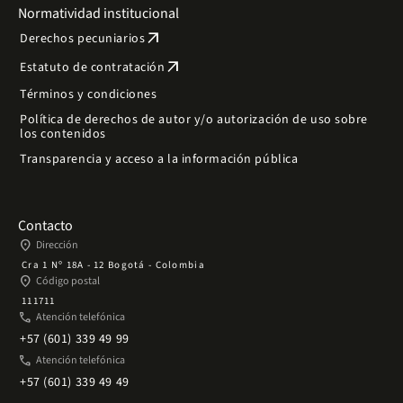
Normatividad institucional
arrow_outward
Derechos pecuniarios
arrow_outward
Estatuto de contratación
Términos y condiciones
Política de derechos de autor y/o autorización de uso sobre
los contenidos
Transparencia y acceso a la información pública
Contacto
place
Dirección
Cra 1 Nº 18A - 12 Bogotá - Colombia
place
Código postal
111711
phone
Atención telefónica
+57 (601) 339 49 99
phone
Atención telefónica
+57 (601) 339 49 49