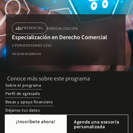
groups
PRESENCIAL
ESPECIALIZACIÓN
Especialización en Derecho Comercial
3 PERIODOS
SNIES 1550
FACULTAD DE DERECHO
Conoce más sobre este programa
Sobre el programa
Perfil de egresado
Becas y apoyo financiero
Déjanos tus datos
¡Inscríbete ahora!
Agenda una asesoría
personalizada