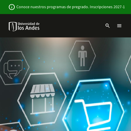
Pasar
Newsbar
info
Conoce nuestros programas de pregrado. Inscripciones 2027-1
al
contenido
principal
search
menu
Menu
links
Navbar
-
Sitio
Institucional