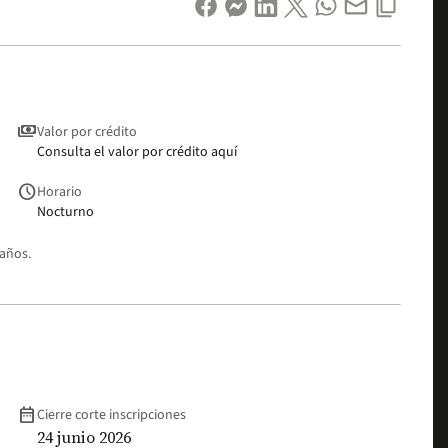
payments
Valor por crédito
Consulta el valor por crédito aquí
schedule
Horario
Nocturno
 años.
date_range
Cierre corte inscripciones
24 junio 2026