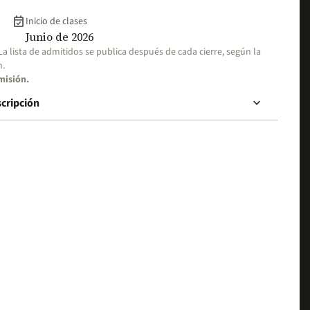
event_available
Inicio de clases
Junio de 2026
 La lista de admitidos se publica después de cada cierre, según la
n.
misión.
keyboard_arrow_down
scripción