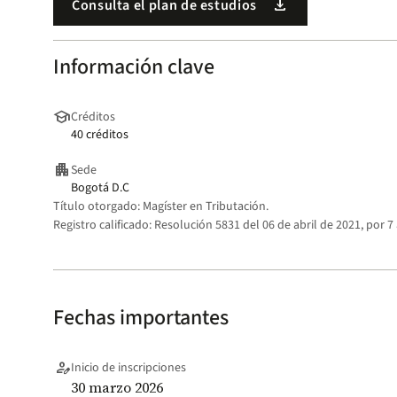
download
Consulta el plan de estudios
Información clave
school
Créditos
40 créditos
apartment
Sede
Bogotá D.C
Título otorgado:
Magíster en Tributación.
Registro calificado:
Resolución 5831 del 06 de abril de 2021, por 7
Fechas importantes
person_edit
Inicio de inscripciones
30 marzo 2026