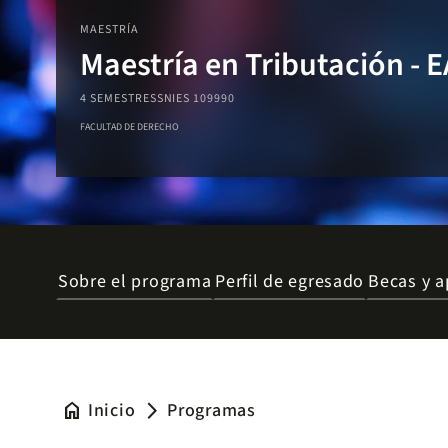
MAESTRÍA
Maestría en Tributación - 
4 SEMESTRES
SNIES 109990
FACULTAD DE DERECHO
Sobre el programa
Perfil de egresado
Becas y a
home
Inicio
Programas
arrow_forward_ios