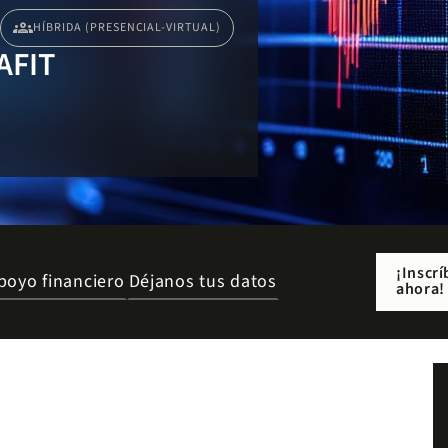
groups
HÍBRIDA (PRESENCIAL-VIRTUAL)
EAFIT
¡Inscrí
poyo financiero
Déjanos tus datos
ahora!