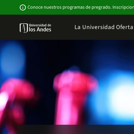
Pasar
Newsbar
info
Conoce nuestros programas de pregrado. Inscripcio
al
contenido
principal
Menu
La Universidad
Ofert
links
Navbar
-
Sitio
Institucional