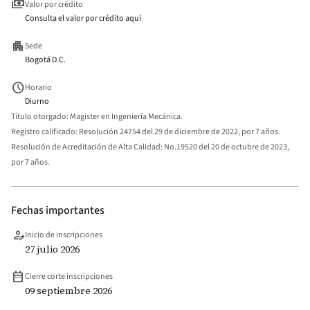
payments
Valor por crédito
Consulta el valor por crédito aquí
apartment
Sede
Bogotá D.C.
schedule
Horario
Diurno
Título otorgado:
Magíster en Ingeniería Mecánica.
Registro calificado:
Resolución 24754 del 29 de diciembre de 2022, por 7 años.
Resolución de Acreditación de Alta Calidad:
No.19520 del 20 de octubre de 2023,
por 7 años.
Fechas importantes
person_edit
Inicio de inscripciones
27 julio 2026
date_range
Cierre corte inscripciones
09 septiembre 2026