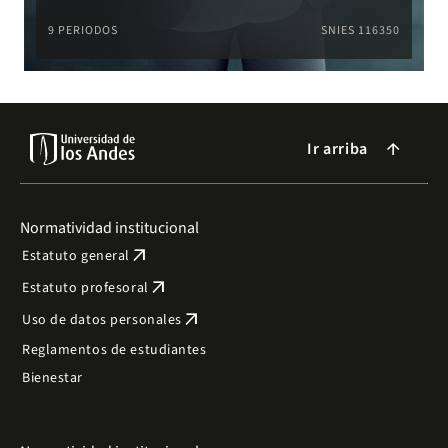
9 PERIODOS
SNIES 116350
Ir arriba
arrow_forward
Normatividad institucional
arrow_outward
Estatuto general
arrow_outward
Estatuto profesoral
arrow_outward
Uso de datos personales
Reglamentos de estudiantes
Bienestar