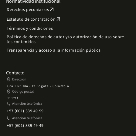
Normatividad institucional
arrow_outward
Derechos pecuniarios
arrow_outward
Estatuto de contratación
Términos y condiciones
Política de derechos de autor y/o autorización de uso sobre
los contenidos
Transparencia y acceso a la información pública
Contacto
place
Dirección
Cra 1 Nº 18A - 12 Bogotá - Colombia
place
Código postal
111711
phone
Atención telefónica
+57 (601) 339 49 99
phone
Atención telefónica
+57 (601) 339 49 49