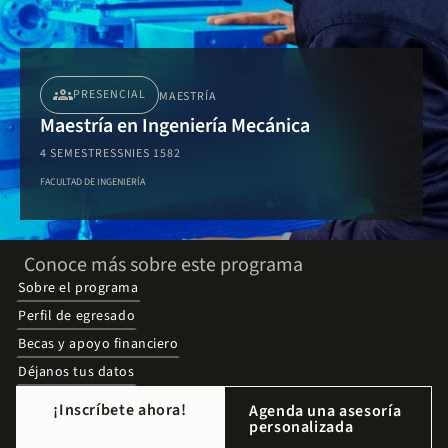
groups
PRESENCIAL
MAESTRÍA
Maestría en Ingeniería Mecánica
4 SEMESTRES
SNIES 1582
FACULTAD DE INGENIERÍA
Conoce más sobre este programa
Sobre el programa
Perfil de egresado
Becas y apoyo financiero
Déjanos tus datos
¡Inscríbete ahora!
Agenda una asesoría
personalizada