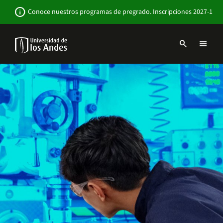
Pasar
Newsbar
info
Conoce nuestros programas de pregrado. Inscripciones 2027-1
al
contenido
principal
search
menu
Menu
links
Navbar
-
Sitio
Institucional