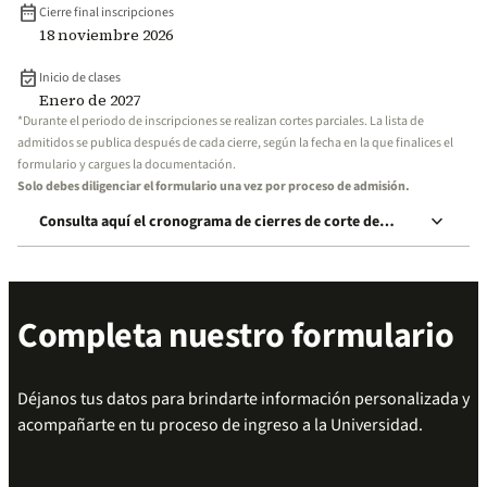
date_range
Cierre final inscripciones
18 noviembre 2026
event_available
Inicio de clases
Enero de 2027
*Durante el periodo de inscripciones se realizan cortes parciales. La lista de
admitidos se publica después de cada cierre, según la fecha en la que finalices el
formulario y cargues la documentación.
Solo debes diligenciar el formulario una vez por proceso de admisión.
keyboard_arrow_down
Consulta aquí el cronograma de cierres de corte de
inscripción
Completa nuestro formulario
Déjanos tus datos para brindarte información personalizada y
acompañarte en tu proceso de ingreso a la Universidad.