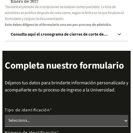
Enero de 2027
*Durante el periodo de inscripciones se realizan cortes parciales. La lista de
admitidos se publica después de cada cierre, según la fecha en la que finalices el
formulario y cargues la documentación.
Solo debes diligenciar el formulario una vez por proceso de admisión.
keyboard_arrow_down
Consulta aquí el cronograma de cierres de corte de
inscripción
Completa nuestro formulario
Déjanos tus datos para brindarte información personalizada y
acompañarte en tu proceso de ingreso a la Universidad.
Tipo de identificación
Número de identificación