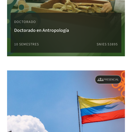
DOCTORADO
Doctorado en Antropología
10 SEMESTRES
SNIES 53895
groups
PRESENCIAL