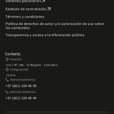
arrow_outward
Derechos pecuniarios
arrow_outward
Estatuto de contratación
Términos y condiciones
Política de derechos de autor y/o autorización de uso sobre
los contenidos
Transparencia y acceso a la información pública
Contacto
place
Dirección
Cra 1 Nº 18A - 12 Bogotá - Colombia
place
Código postal
111711
phone
Atención telefónica
+57 (601) 339 49 99
phone
Atención telefónica
+57 (601) 339 49 49