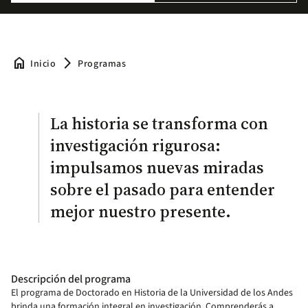
home
arrow_forward_ios
Inicio
Programas
La historia se transforma con
investigación rigurosa:
impulsamos nuevas miradas
sobre el pasado para entender
mejor nuestro presente.
Descripción del programa
El programa de Doctorado en Historia de la Universidad de los Andes
brinda una formación integral en investigación. Comprenderás a