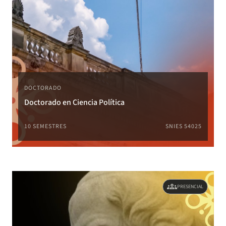
DOCTORADO
Doctorado en Ciencia Política
10 SEMESTRES
SNIES 54025
groups
PRESENCIAL