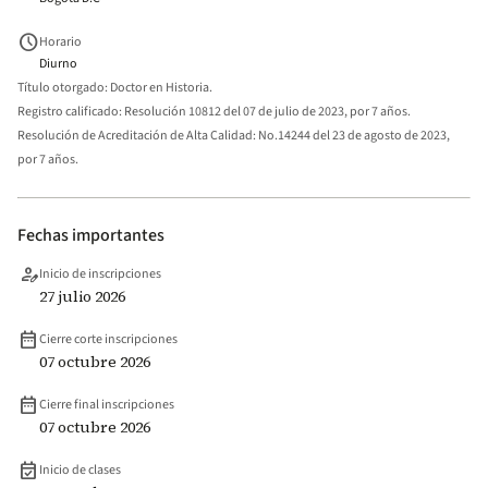
schedule
Horario
Diurno
Título otorgado:
Doctor en Historia.
Registro calificado:
Resolución 10812 del 07 de julio de 2023, por 7 años.
Resolución de Acreditación de Alta Calidad:
No.14244 del 23 de agosto de 2023,
por 7 años.
Fechas importantes
person_edit
Inicio de inscripciones
27 julio 2026
date_range
Cierre corte inscripciones
07 octubre 2026
date_range
Cierre final inscripciones
07 octubre 2026
event_available
Inicio de clases