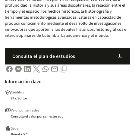
profundidad la Historia y sus áreas disciplinares, la relación entre el
tiempo y el espacio, los hechos históricos, la historiografía y
herramientas metodológicas avanzadas. Estarás en capacidad de
producir conocimiento mediante el desarrollo de investigaciones
innovadoras que aporten a los debates históricos, historiográficos e
interdisciplinares de Colombia, Latinoamérica y el mundo.
download
Consulta el plan de estudios
Información clave
school
Créditos
84 créditos
payments
Valor por semestre
Consulta el valor por semestre aquí
apartment
Sede
Bogotá D.C