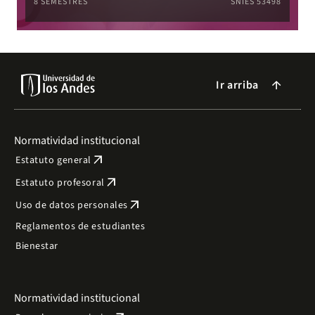
8 SEMESTRES
SNIES 53498
Ir arriba
arrow_forward
Normatividad institucional
arrow_outward
Estatuto general
arrow_outward
Estatuto profesoral
arrow_outward
Uso de datos personales
Reglamentos de estudiantes
Bienestar
Normatividad institucional