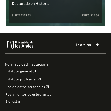
Doctorado en Historia
9 SEMESTRES
SNIES 53766
Ir arriba
arrow_forward
Normatividad institucional
arrow_outward
Estatuto general
arrow_outward
Estatuto profesoral
arrow_outward
Uso de datos personales
Reglamentos de estudiantes
Bienestar