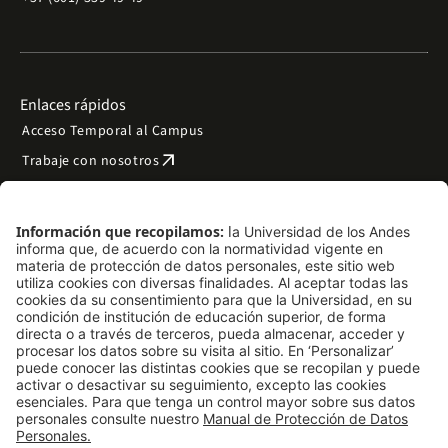
Enlaces rápidos
Acceso Temporal al Campus
arrow_outward
Trabaje con nosotros
arrow_outward
Emergencias
Preguntas frecuentes
arrow_outward
Filantropía y donaciones
arrow_outward
Mapa del sitio
Síguenos
LinkedIn
Instagram
Facebook