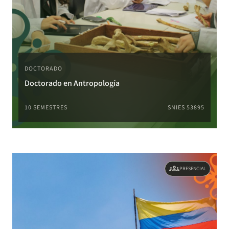
DOCTORADO
Doctorado en Antropología
10 SEMESTRES
SNIES 53895
groups
PRESENCIAL