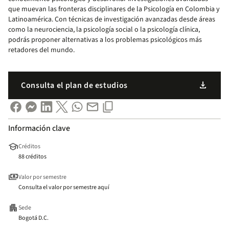
que muevan las fronteras disciplinares de la Psicología en Colombia y
Latinoamérica. Con técnicas de investigación avanzadas desde áreas
como la neurociencia, la psicología social o la psicología clínica,
podrás proponer alternativas a los problemas psicológicos más
retadores del mundo.
download
Consulta el plan de estudios
Información clave
school
Créditos
88 créditos
payments
Valor por semestre
Consulta el valor por semestre aquí
apartment
Sede
Bogotá D.C.