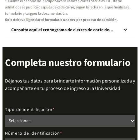
*Durante el periodo de inscripciones se realizan cortes parciales. La lista de
admitidos se publica después de cada cierre, según la fecha en la que finalices el
formulario y cargues la documentación.
Solo debes diligenciar el formulario una vez por proceso de admisión.
keyboard_arrow_down
Consulta aquí el cronograma de cierres de corte de
inscripción
Completa nuestro formulario
Déjanos tus datos para brindarte información personalizada y
acompañarte en tu proceso de ingreso a la Universidad.
Tipo de identificación
Número de identificación