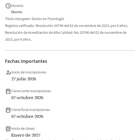
schedule
Horario
Diurno
Título otorgado:
Doctor en Psicología.
Registro calificado:
Resolución 20746 del 02 de noviembre de 2023, por 6 años.
Resolución de Acreditación de Alta Calidad:
No.20746 del 02 de noviembre de
2023, por 6 años.
Fechas importantes
person_edit
Inicio de inscripciones
27 julio 2026
date_range
Cierre corte inscripciones
07 octubre 2026
date_range
Cierre final inscripciones
07 octubre 2026
event_available
Inicio de clases
Enero de 2027