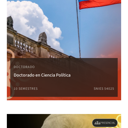
DOCTORADO
Doctorado en Ciencia Política
10 SEMESTRES
SNIES 54025
groups
PRESENCIAL