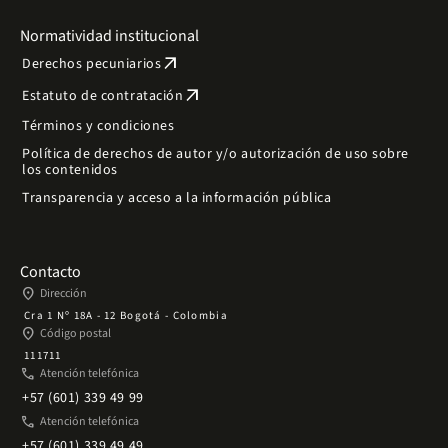
Normatividad institucional
arrow_outward
Derechos pecuniarios
arrow_outward
Estatuto de contratación
Términos y condiciones
Política de derechos de autor y/o autorización de uso sobre
los contenidos
Transparencia y acceso a la información pública
Contacto
place
Dirección
Cra 1 Nº 18A - 12 Bogotá - Colombia
place
Código postal
111711
phone
Atención telefónica
+57 (601) 339 49 99
phone
Atención telefónica
+57 (601) 339 49 49