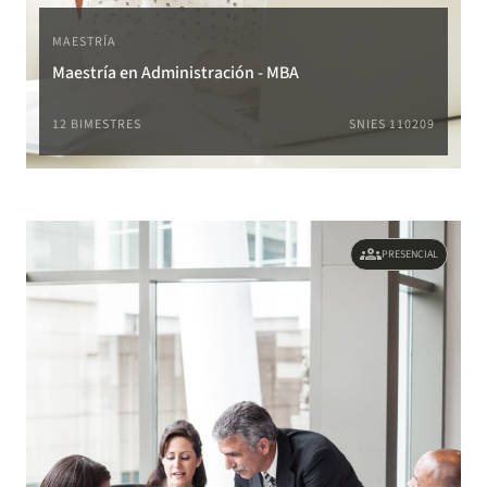
MAESTRÍA
Maestría en Administración - MBA
12 BIMESTRES
SNIES 110209
groups
PRESENCIAL