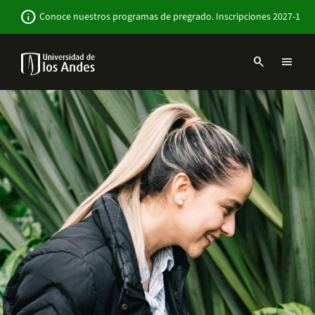
Pasar
Newsbar
info
Conoce nuestros programas de pregrado. Inscripciones 2027-1
al
contenido
principal
search
menu
Menu
links
Navbar
-
Sitio
Institucional