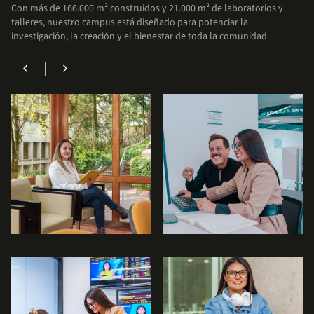
Con más de 166.000 m² construidos y 21.000 m² de laboratorios y
enfocarte en lo más importante: tu formación
talleres, nuestro campus está diseñado para potenciar la
académica.
investigación, la creación y el bienestar de toda la comunidad.
chevron_left
chevron_right