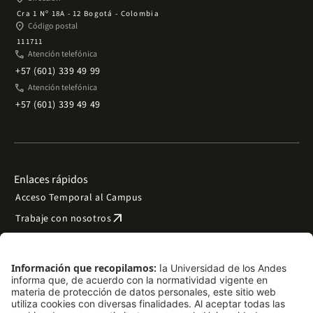
Cra 1 Nº 18A - 12 Bogotá - Colombia
place
Código postal
111711
phone
Atención telefónica
+57 (601) 339 49 99
phone
Atención telefónica
+57 (601) 339 49 49
Enlaces rápidos
Acceso Temporal al Campus
arrow_outward
Trabaje con nosotros
arrow_outward
Emergencias
Preguntas frecuentes
arrow_outward
Filantropía y donaciones
arrow_outward
Mapa del sitio