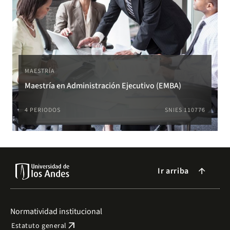
MAESTRÍA
Maestría en Administración Ejecutivo (EMBA)
4 PERIODOS
SNIES 110776
Ir arriba
arrow_forward
Normatividad institucional
arrow_outward
Estatuto general