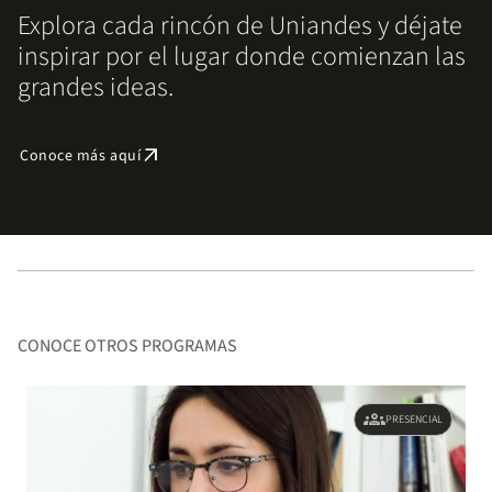
Explora cada rincón de Uniandes y déjate
inspirar por el lugar donde comienzan las
grandes ideas.
arrow_outward
Conoce más aquí
CONOCE OTROS PROGRAMAS
groups
PRESENCIAL