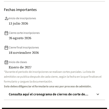
Fechas importantes
person_edit
Inicio de inscripciones
13 julio 2026
date_range
Cierre corte inscripciones
26 agosto 2026
date_range
Cierre final inscripciones
18 noviembre 2026
event_available
Inicio de clases
Enero de 2027
*Durante el periodo de inscripciones se realizan cortes parciales. La lista de
admitidos se publica después de cada cierre, según la fecha en la que finalices el
formulario y cargues la documentación.
Solo debes diligenciar el formulario una vez por proceso de admisión.
keyboard_arrow_down
Consulta aquí el cronograma de cierres de corte de
inscripción