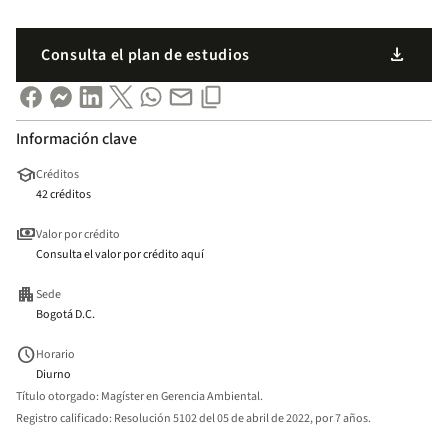
download
Consulta el plan de estudios
Información clave
school
Créditos
42 créditos
payments
Valor por crédito
Consulta el valor por crédito aquí
apartment
Sede
Bogotá D.C.
schedule
Horario
Diurno
Título otorgado:
Magíster en Gerencia Ambiental.
Registro calificado:
Resolución 5102 del 05 de abril de 2022, por 7 años.