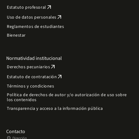
arrow_outward
Estatuto profesoral
arrow_outward
Uso de datos personales
Reglamentos de estudiantes
Bienestar
Normatividad institucional
arrow_outward
Derechos pecuniarios
arrow_outward
Estatuto de contratación
Términos y condiciones
Política de derechos de autor y/o autorización de uso sobre
los contenidos
Transparencia y acceso a la información pública
Contacto
place
Dirección