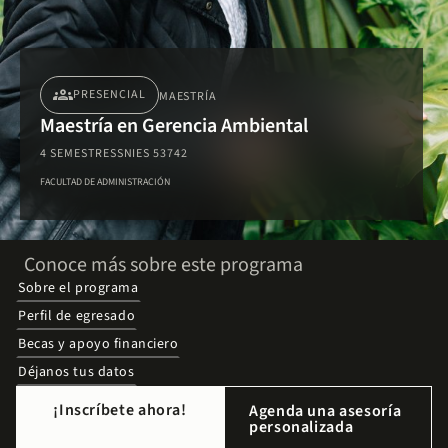
groups
PRESENCIAL
MAESTRÍA
Maestría en Gerencia Ambiental
4 SEMESTRES
SNIES 53742
FACULTAD DE ADMINISTRACIÓN
Conoce más sobre este programa
Sobre el programa
Perfil de egresado
Becas y apoyo financiero
Déjanos tus datos
¡Inscríbete ahora!
Agenda una asesoría
personalizada