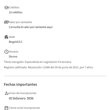
school
Créditos
22 créditos
payments
Valor por semestre
Consulta el valor por semestre aquí
apartment
Sede
Bogotá D.C
schedule
Horario
Diurno
Título otorgado:
Especialista en Legislación Financiera.
Registro calificado:
Resolución 11686 del 30 de junio de 2021, por 7 años.
Fechas importantes
person_edit
Inicio de inscripciones
02 febrero 2026
date_range
Cierre corte inscripciones