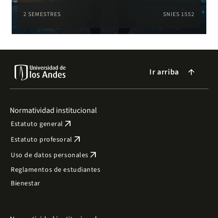
2 SEMESTRES
SNIES 1552
Ir arriba
arrow_forward
Normatividad institucional
arrow_outward
Estatuto general
arrow_outward
Estatuto profesoral
arrow_outward
Uso de datos personales
Reglamentos de estudiantes
Bienestar