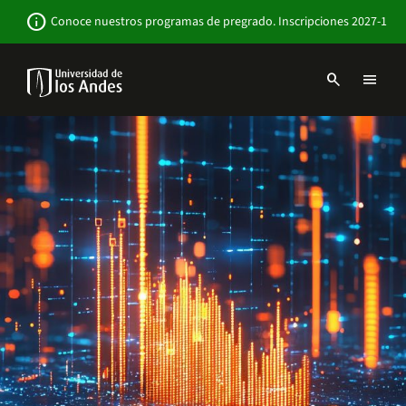
Pasar
Newsbar
info
Conoce nuestros programas de pregrado. Inscripciones 2027-1
al
contenido
principal
search
menu
Menu
links
Navbar
-
Sitio
Institucional