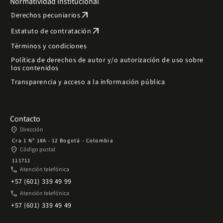
Normatividad institucional
arrow_outward
Derechos pecuniarios
arrow_outward
Estatuto de contratación
Términos y condiciones
Política de derechos de autor y/o autorización de uso sobre
los contenidos
Transparencia y acceso a la información pública
Contacto
place
Dirección
Cra 1 Nº 18A - 12 Bogotá - Colombia
place
Código postal
111711
phone
Atención telefónica
+57 (601) 339 49 99
phone
Atención telefónica
+57 (601) 339 49 49