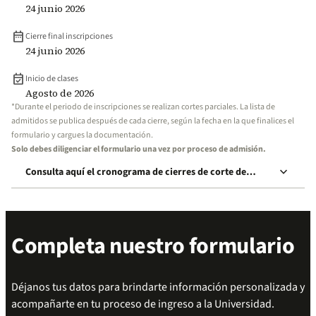
24 junio 2026
date_range
Cierre final inscripciones
24 junio 2026
event_available
Inicio de clases
Agosto de 2026
*Durante el periodo de inscripciones se realizan cortes parciales. La lista de
admitidos se publica después de cada cierre, según la fecha en la que finalices el
formulario y cargues la documentación.
Solo debes diligenciar el formulario una vez por proceso de admisión.
keyboard_arrow_down
Consulta aquí el cronograma de cierres de corte de
inscripción
Completa nuestro formulario
Déjanos tus datos para brindarte información personalizada y
acompañarte en tu proceso de ingreso a la Universidad.