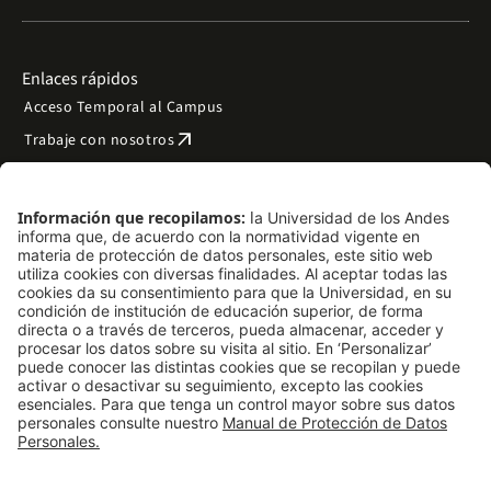
Enlaces rápidos
Acceso Temporal al Campus
arrow_outward
Trabaje con nosotros
arrow_outward
Emergencias
Preguntas frecuentes
arrow_outward
Filantropía y donaciones
arrow_outward
Mapa del sitio
Síguenos
LinkedIn
Instagram
Facebook
X