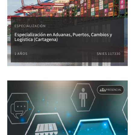
ESPECIALIZACIÓN
Especialización en Aduanas, Puertos, Cambios y
Logística (Cartagena)
1 AÑOS
SNIES 117330
groups
PRESENCIAL