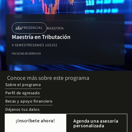
groups
PRESENCIAL
MAESTRÍA
Maestría en Tributación
4 SEMESTRES
SNIES 105252
FACULTAD DE DERECHO
Conoce más sobre este programa
Sobre el programa
Perfil de egresado
Becas y apoyo financiero
Déjanos tus datos
¡Inscríbete ahora!
Agenda una asesoría
personalizada