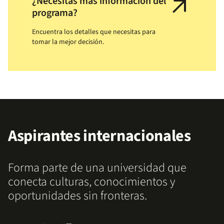
arrow_outward
¿Necesitas más información del
programa?
Encuentra los detalles que necesitas para
tomar la mejor decisión.
Aspirantes internacionales
Forma parte de una universidad que
conecta culturas, conocimientos y
oportunidades sin fronteras.