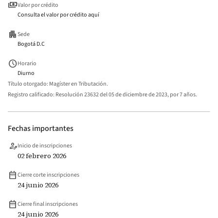
payments
Valor por crédito
Consulta el valor por crédito aquí
apartment
Sede
Bogotá D.C
schedule
Horario
Diurno
Título otorgado:
Magíster en Tributación.
Registro calificado:
Resolución 23632 del 05 de diciembre de 2023, por 7 años.
Fechas importantes
person_edit
Inicio de inscripciones
02 febrero 2026
date_range
Cierre corte inscripciones
24 junio 2026
date_range
Cierre final inscripciones
24 junio 2026