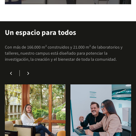
arrow_outward
Explora nuestros apoyos
financieros
Un espacio para todos
Accede a facilidades que te permitirán
Con más de 166.000 m² construidos y 21.000 m² de laboratorios y
enfocarte en lo más importante: tu formación
talleres, nuestro campus está diseñado para potenciar la
académica.
investigación, la creación y el bienestar de toda la comunidad.
chevron_left
chevron_right