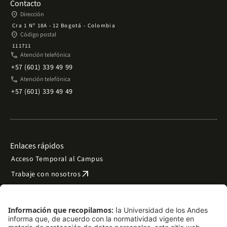
Contacto
place
Dirección
Cra 1 Nº 18A - 12 Bogotá - Colombia
place
Código postal
111711
phone
Atención telefónica
+57 (601) 339 49 99
phone
Atención telefónica
+57 (601) 339 49 49
Enlaces rápidos
Acceso Temporal al Campus
arrow_outward
Trabaje con nosotros
arrow_outward
Emergencias
Preguntas frecuentes
arrow_outward
Filantropía y donaciones