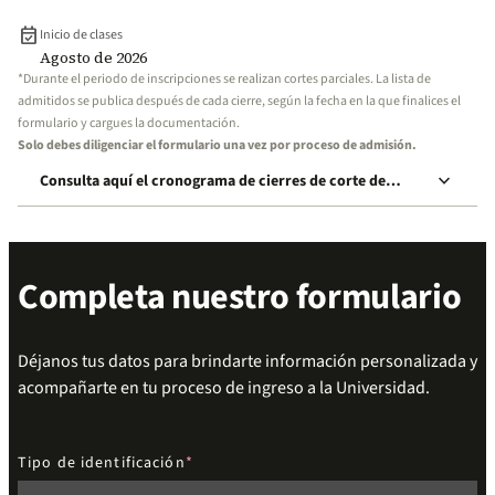
event_available
Inicio de clases
Agosto de 2026
*Durante el periodo de inscripciones se realizan cortes parciales. La lista de
admitidos se publica después de cada cierre, según la fecha en la que finalices el
formulario y cargues la documentación.
Solo debes diligenciar el formulario una vez por proceso de admisión.
keyboard_arrow_down
Consulta aquí el cronograma de cierres de corte de
inscripción
Completa nuestro formulario
Déjanos tus datos para brindarte información personalizada y
acompañarte en tu proceso de ingreso a la Universidad.
Tipo de identificación