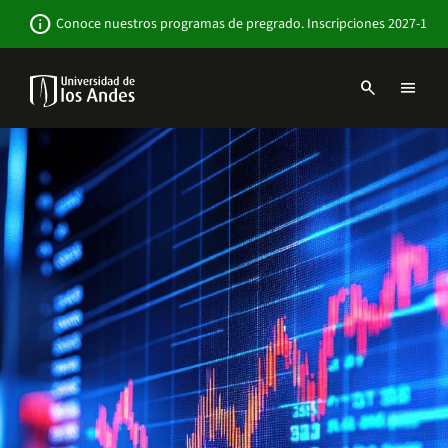
Pasar
Newsbar
info
Conoce nuestros programas de pregrado. Inscripciones 2027-1
al
contenido
principal
search
menu
Menu
links
Navbar
-
Sitio
Institucional