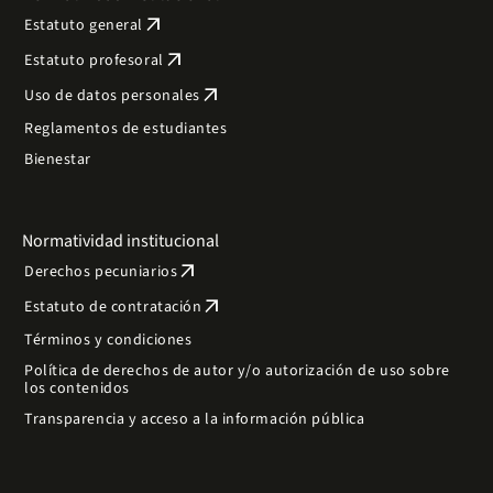
arrow_outward
Estatuto general
arrow_outward
Estatuto profesoral
arrow_outward
Uso de datos personales
Reglamentos de estudiantes
Bienestar
Normatividad institucional
arrow_outward
Derechos pecuniarios
arrow_outward
Estatuto de contratación
Términos y condiciones
Política de derechos de autor y/o autorización de uso sobre
los contenidos
Transparencia y acceso a la información pública