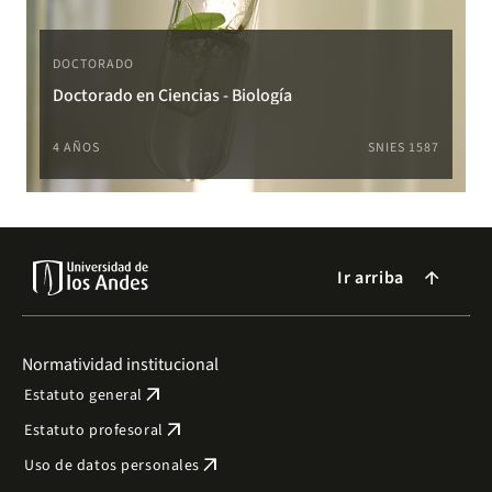
DOCTORADO
Doctorado en Ciencias - Biología
4 AÑOS
SNIES 1587
Ir arriba
arrow_forward
Normatividad institucional
arrow_outward
Estatuto general
arrow_outward
Estatuto profesoral
arrow_outward
Uso de datos personales