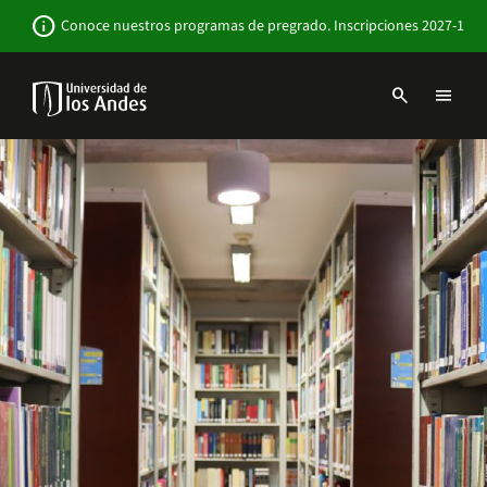
Pasar
Newsbar
info
Conoce nuestros programas de pregrado. Inscripciones 2027-1
al
contenido
principal
search
menu
Menu
links
Navbar
-
Sitio
Institucional