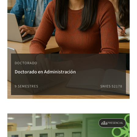
DOCTORADO
Doctorado en Administración
9 SEMESTRES
SNIES 52178
groups
PRESENCIAL