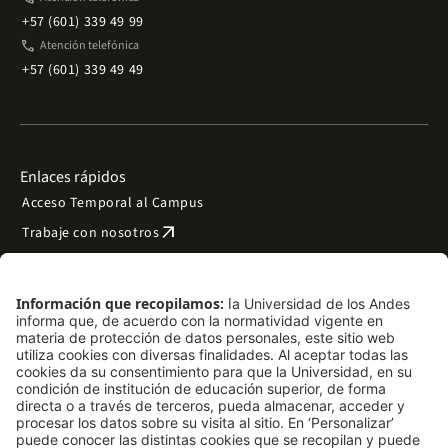
+57 (601) 339 49 99
phone
Atención telefónica
+57 (601) 339 49 49
Enlaces rápidos
Acceso Temporal al Campus
arrow_outward
Trabaje con nosotros
arrow_outward
Emergencias
Preguntas frecuentes
arrow_outward
Filantropía y donaciones
arrow_outward
Mapa del sitio
Síguenos