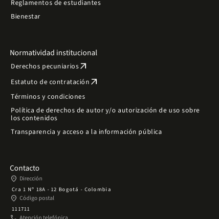
Reglamentos de estudiantes
Bienestar
Normatividad institucional
arrow_outward
Derechos pecuniarios
arrow_outward
Estatuto de contratación
Términos y condiciones
Política de derechos de autor y/o autorización de uso sobre
los contenidos
Transparencia y acceso a la información pública
Contacto
place
Dirección
Cra 1 Nº 18A - 12 Bogotá - Colombia
place
Código postal
111711
phone
Atención telefónica