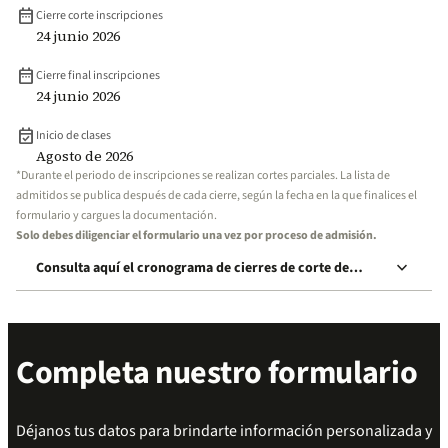
date_range
Cierre corte inscripciones
24 junio 2026
date_range
Cierre final inscripciones
24 junio 2026
event_available
Inicio de clases
Agosto de 2026
*Durante el periodo de inscripciones se realizan cortes parciales. La lista de
admitidos se publica después de cada cierre, según la fecha en la que finalices el
formulario y cargues la documentación.
Solo debes diligenciar el formulario una vez por proceso de admisión.
keyboard_arrow_down
Consulta aquí el cronograma de cierres de corte de
inscripción
Completa nuestro formulario
Déjanos tus datos para brindarte información personalizada y