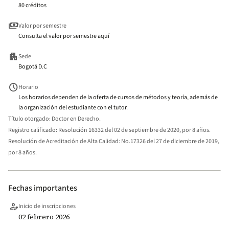
80 créditos
payments
Valor por semestre
Consulta el valor por semestre aquí
apartment
Sede
Bogotá D.C
schedule
Horario
Los horarios dependen de la oferta de cursos de métodos y teoría, además de
la organización del estudiante con el tutor.
Título otorgado:
Doctor en Derecho.
Registro calificado:
Resolución 16332 del 02 de septiembre de 2020, por 8 años.
Resolución de Acreditación de Alta Calidad:
No.17326 del 27 de diciembre de 2019,
por 8 años.
Fechas importantes
person_edit
Inicio de inscripciones
02 febrero 2026