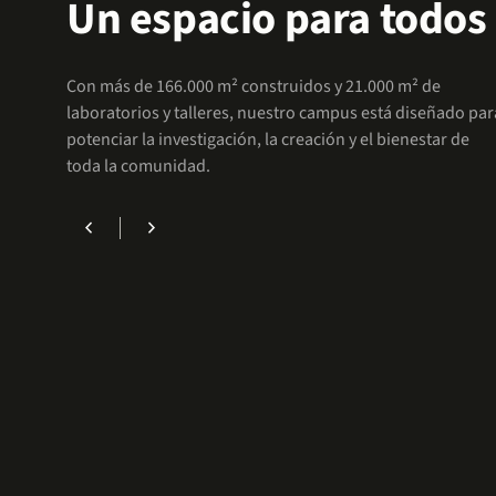
Un espacio para todos
Accede a facilidades que te permitirán enfocarte 
Con más de 166.000 m² construidos y 21.000 m² de
laboratorios y talleres, nuestro campus está diseñado par
potenciar la investigación, la creación y el bienestar de
toda la comunidad.
chevron_left
chevron_right