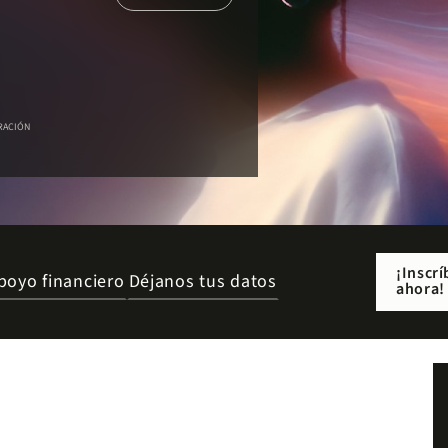
a
RACIÓN
¡Inscrí
poyo financiero
Déjanos tus datos
ahora!