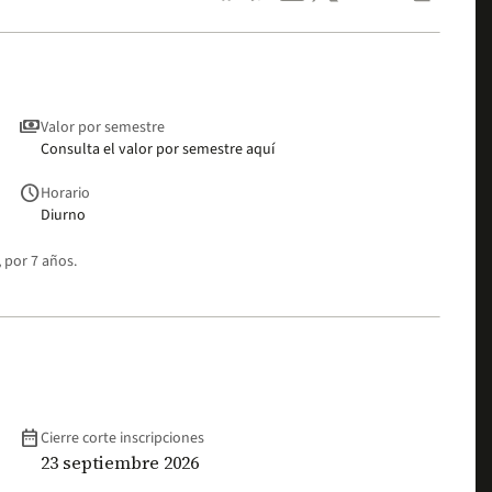
payments
Valor por semestre
Consulta el valor por semestre aquí
schedule
Horario
Diurno
 por 7 años.
date_range
Cierre corte inscripciones
23 septiembre 2026