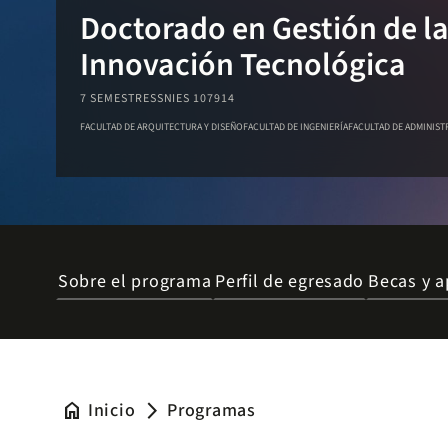
Doctorado en Gestión de l
Innovación Tecnológica
7 SEMESTRES
SNIES 107914
FACULTAD DE ARQUITECTURA Y DISEÑO
FACULTAD DE INGENIERÍA
FACULTAD DE ADMINIST
Sobre el programa
Perfil de egresado
Becas y a
home
Inicio
Programas
arrow_forward_ios