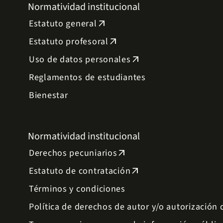
Normatividad institucional
Estatuto general
arrow_outward
Estatuto profesoral
arrow_outward
Uso de datos personales
arrow_outward
Reglamentos de estudiantes
Bienestar
Normatividad institucional
Derechos pecuniarios
arrow_outward
Estatuto de contratación
arrow_outward
Términos y condiciones
Política de derechos de autor y/o autorización