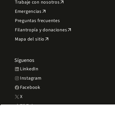
Trabaje con nosotros
arrow_outward
Emergencias
arrow_outward
Preguntas frecuentes
Filantropía y donaciones
arrow_outward
Mapa del sitio
arrow_outward
Síguenos
LinkedIn
Instagram
Facebook
X
TikTok