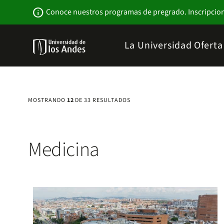
Pasar
Newsbar
info
Conoce nuestros programas de pregrado. Inscripcio
al
contenido
principal
Menu
La Universidad
Ofert
links
Navbar
-
Sitio
Institucional
MOSTRANDO
12
DE 33 RESULTADOS
Medicina