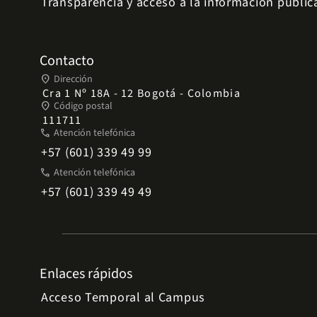
Transparencia y acceso a la información públic
Contacto
place
Dirección
Cra 1 Nº 18A - 12 Bogotá - Colombia
place
Código postal
111711
phone
Atención telefónica
+57 (601) 339 49 99
phone
Atención telefónica
+57 (601) 339 49 49
Enlaces rápidos
Acceso Temporal al Campus