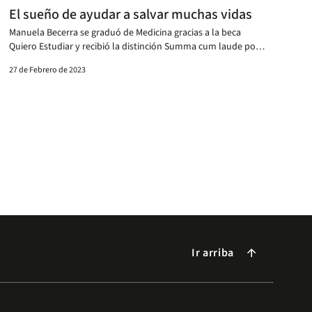
El sueño de ayudar a salvar muchas vidas
Manuela Becerra se graduó de Medicina gracias a la beca
Quiero Estudiar y recibió la distinción Summa cum laude por
su excelente desempeño académico.
27 de Febrero de 2023
Ir arriba
arrow_forward