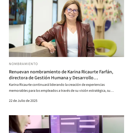
NOMBRAMIENTO
Renuevan nombramiento de Karina Ricaurte Farfán,
directora de Gestión Humana y Desarrollo
Organizacional
Karina Ricaurte continuará liderando la creación de experiencias
memorables para los empleados a través de su visión estratégica, su
capacidad de atender los desafíos de la transformación Uniandes y el trabajo
22 de Julio de 2025
colaborativo con diversos talentos y unidades.