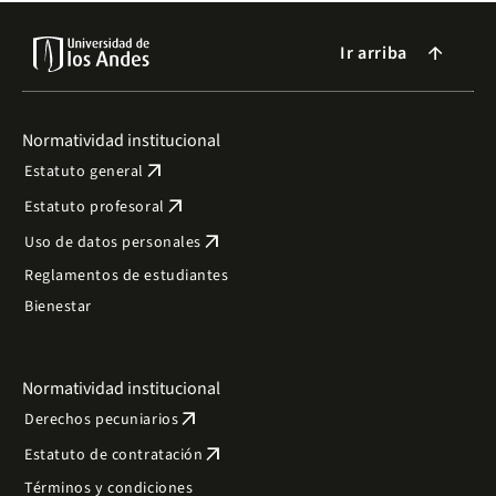
Ir arriba
arrow_forward
Normatividad institucional
arrow_outward
Estatuto general
arrow_outward
Estatuto profesoral
arrow_outward
Uso de datos personales
Reglamentos de estudiantes
Bienestar
Normatividad institucional
arrow_outward
Derechos pecuniarios
arrow_outward
Estatuto de contratación
Términos y condiciones