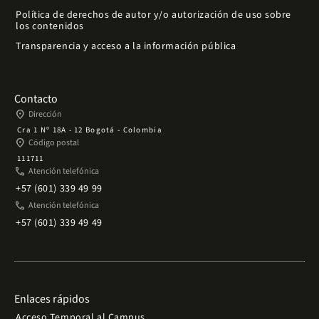
Política de derechos de autor y/o autorización de uso sobre
los contenidos
Transparencia y acceso a la información pública
Contacto
place
Dirección
Cra 1 Nº 18A - 12 Bogotá - Colombia
place
Código postal
111711
phone
Atención telefónica
+57 (601) 339 49 99
phone
Atención telefónica
+57 (601) 339 49 49
Enlaces rápidos
Acceso Temporal al Campus