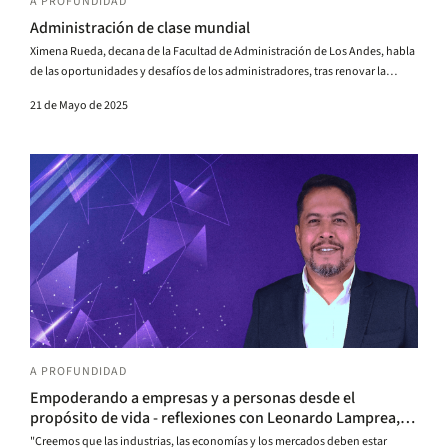
A PROFUNDIDAD
Administración de clase mundial
Ximena Rueda, decana de la Facultad de Administración de Los Andes, habla
de las oportunidades y desafíos de los administradores, tras renovar la
Facultad la certificación AACSB, consolidándola entre las mejores del
21 de Mayo de 2025
mundo.
A PROFUNDIDAD
Empoderando a empresas y a personas desde el
propósito de vida - reflexiones con Leonardo Lamprea,
egresado Uniandino -
"Creemos que las industrias, las economías y los mercados deben estar