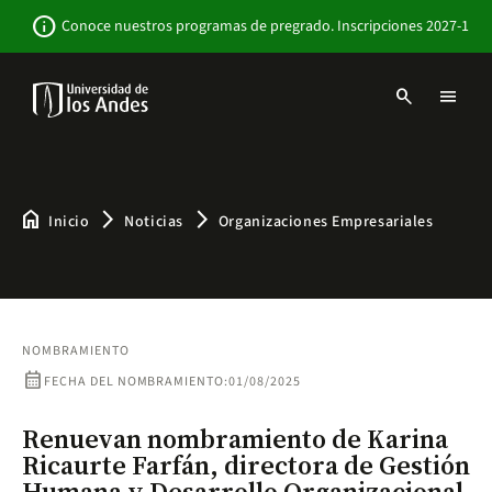
Pasar
Newsbar
info
Conoce nuestros programas de pregrado. Inscripciones 2027-1
al
contenido
principal
search
menu
Menu
links
Navbar
-
Sitio
Institucional
home
arrow_forward_ios
arrow_forward_ios
Inicio
Noticias
Organizaciones Empresariales
NOMBRAMIENTO
calendar_month
FECHA DEL NOMBRAMIENTO:
01/08/2025
Renuevan nombramiento de Karina
Ricaurte Farfán, directora de Gestión
Humana y Desarrollo Organizacional