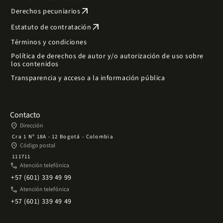
arrow_outward
Derechos pecuniarios
arrow_outward
Estatuto de contratación
Términos y condiciones
Política de derechos de autor y/o autorización de uso sobre
los contenidos
Transparencia y acceso a la información pública
Contacto
place
Dirección
Cra 1 Nº 18A - 12 Bogotá - Colombia
place
Código postal
111711
phone
Atención telefónica
+57 (601) 339 49 99
phone
Atención telefónica
+57 (601) 339 49 49