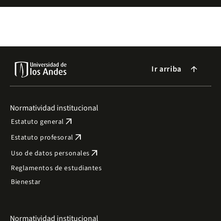
Ir arriba
arrow_forward
Normatividad institucional
arrow_outward
Estatuto general
arrow_outward
Estatuto profesoral
arrow_outward
Uso de datos personales
Reglamentos de estudiantes
Bienestar
Normatividad institucional