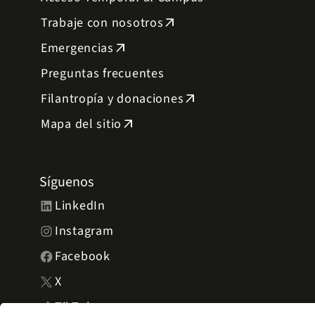
Trabaje con nosotros
arrow_outward
Emergencias
arrow_outward
Preguntas frecuentes
Filantropía y donaciones
arrow_outward
Mapa del sitio
arrow_outward
Síguenos
LinkedIn
Instagram
Facebook
X
TikTok