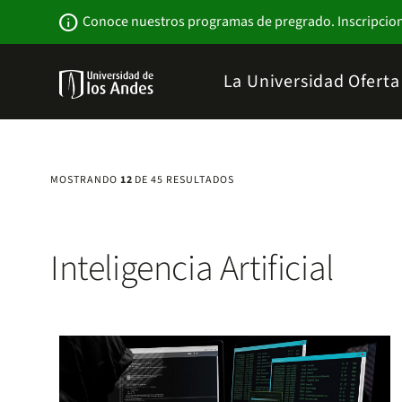
Pasar
Newsbar
info
Conoce nuestros programas de pregrado. Inscripcio
al
contenido
principal
Menu
La Universidad
Ofert
links
Navbar
-
Sitio
Institucional
MOSTRANDO
12
DE 45 RESULTADOS
Inteligencia Artificial