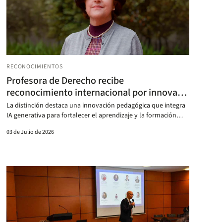
RECONOCIMIENTOS
Profesora de Derecho recibe
reconocimiento internacional por innovar
con IA en la enseñanza
La distinción destaca una innovación pedagógica que integra
IA generativa para fortalecer el aprendizaje y la formación
ética en Derecho.
03 de Julio de 2026