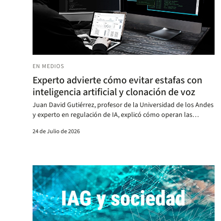
EN MEDIOS
Experto advierte cómo evitar estafas con
inteligencia artificial y clonación de voz
Juan David Gutiérrez, profesor de la Universidad de los Andes
y experto en regulación de IA, explicó cómo operan las
suplantaciones de identidad y qué medidas pueden tomar los
24 de Julio de 2026
ciudadanos para reducir el riesgo de ser víctimas.