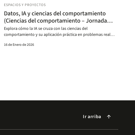
ESPACIOS Y PROYECTOS
Datos, IA y ciencias del comportamiento
(Ciencias del comportamiento – Jornadas
de psicología)
Explora cómo la IA se cruza con las ciencias del
comportamiento y su aplicación práctica en problemas reales
en estas jornadas de la Facultad de Ciencias Sociales.
16 de Enero de 2026
Ir arriba
arrow_forward