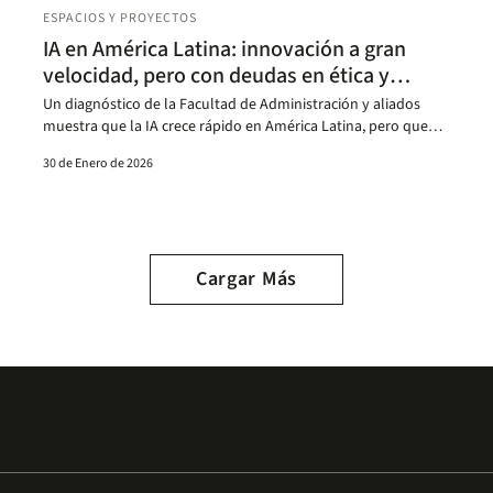
ESPACIOS Y PROYECTOS
IA en América Latina: innovación a gran
velocidad, pero con deudas en ética y
gobernanza
Un diagnóstico de la Facultad de Administración y aliados
muestra que la IA crece rápido en América Latina, pero queda
rezago en ética, transparencia y gobernanza responsable.
30 de Enero de 2026
Cargar Más