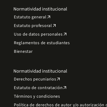
Normatividad institucional
Estatuto general
arrow_outward
Estatuto profesoral
arrow_outward
Uso de datos personales
arrow_outward
Reglamentos de estudiantes
Bienestar
Normatividad institucional
Derechos pecuniarios
arrow_outward
Estatuto de contratación
arrow_outward
Términos y condiciones
Política de derechos de autor y/o autorización