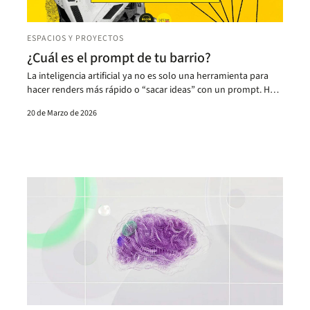
ESPACIOS Y PROYECTOS
¿Cuál es el prompt de tu barrio?
La inteligencia artificial ya no es solo una herramienta para
hacer renders más rápido o “sacar ideas” con un prompt. Hoy
también empieza a meterse en la forma en que se diseñan
20 de Marzo de 2026
espacios, se planifican barrios y se toman decisiones sobre
cómo debe funcionar una ciudad.