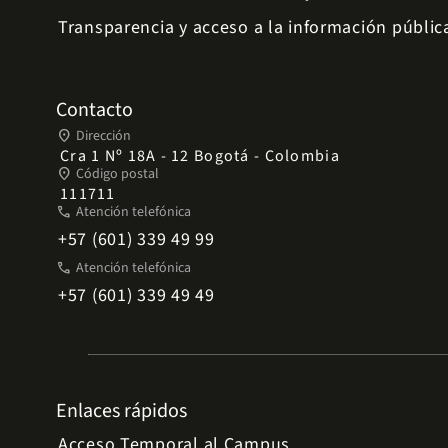
Transparencia y acceso a la información públic
Contacto
place
Dirección
Cra 1 Nº 18A - 12 Bogotá - Colombia
place
Código postal
111711
phone
Atención telefónica
+57 (601) 339 49 99
phone
Atención telefónica
+57 (601) 339 49 49
Enlaces rápidos
Acceso Temporal al Campus