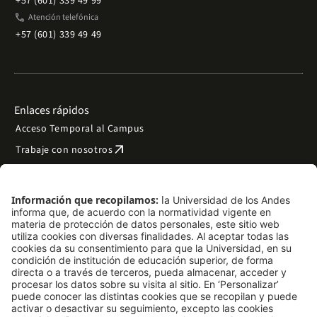
+57 (601) 339 49 99
phone
Atención telefónica
+57 (601) 339 49 49
Enlaces rápidos
Acceso Temporal al Campus
arrow_outward
Trabaje con nosotros
arrow_outward
Emergencias
Preguntas frecuentes
arrow_outward
Filantropía y donaciones
arrow_outward
Mapa del sitio
Síguenos
LinkedIn