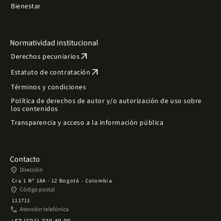
Bienestar
Normatividad institucional
arrow_outward
Derechos pecuniarios
arrow_outward
Estatuto de contratación
Términos y condiciones
Política de derechos de autor y/o autorización de uso sobre
los contenidos
Transparencia y acceso a la información pública
Contacto
place
Dirección
Cra 1 Nº 18A - 12 Bogotá - Colombia
place
Código postal
111711
phone
Atención telefónica