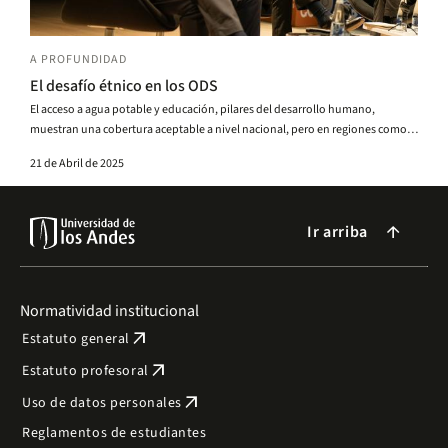
A PROFUNDIDAD
El desafío étnico en los ODS
El acceso a agua potable y educación, pilares del desarrollo humano,
muestran una cobertura aceptable a nivel nacional, pero en regiones como el
Pacífico y el Caribe, donde vive gran parte de la población afro, los rezagos
21 de Abril de 2025
son profundos.
Ir arriba
arrow_forward
Normatividad institucional
arrow_outward
Estatuto general
arrow_outward
Estatuto profesoral
arrow_outward
Uso de datos personales
Reglamentos de estudiantes