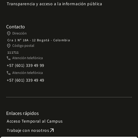
Transparencia y acceso a la información pública
Contacto
place
Dirección
Cra 1 Nº 18A - 12 Bogotá - Colombia
place
Código postal
111711
phone
Atención telefónica
+57 (601) 339 49 99
phone
Atención telefónica
+57 (601) 339 49 49
Enlaces rápidos
Acceso Temporal al Campus
arrow_outward
Trabaje con nosotros