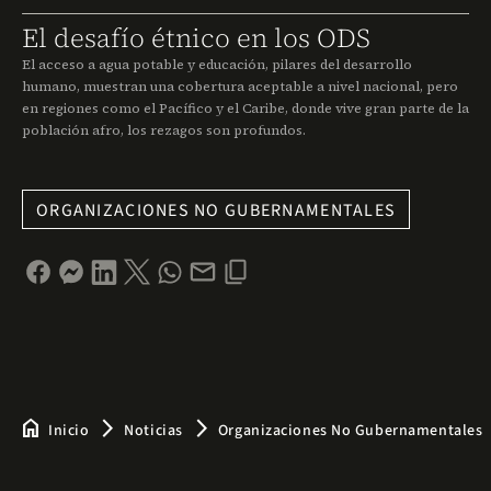
El desafío étnico en los ODS
El acceso a agua potable y educación, pilares del desarrollo
humano, muestran una cobertura aceptable a nivel nacional, pero
en regiones como el Pacífico y el Caribe, donde vive gran parte de la
población afro, los rezagos son profundos.
ORGANIZACIONES NO GUBERNAMENTALES
home
arrow_forward_ios
arrow_forward_ios
Inicio
Noticias
Organizaciones No Gubernamentales