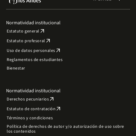
Normatividad institucional
arrow_outward
Estatuto general
arrow_outward
Estatuto profesoral
arrow_outward
Uso de datos personales
Reglamentos de estudiantes
Bienestar
Normatividad institucional
arrow_outward
Derechos pecuniarios
arrow_outward
Estatuto de contratación
Términos y condiciones
Política de derechos de autor y/o autorización de uso sobre
los contenidos