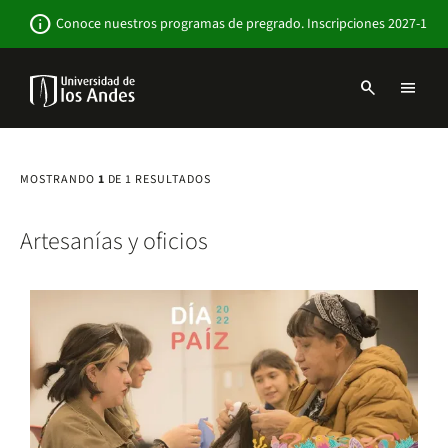
Pasar
Newsbar
info
Conoce nuestros programas de pregrado. Inscripciones 2027-1
al
contenido
principal
search
menu
Menu
links
Navbar
-
Sitio
MOSTRANDO
1
DE 1 RESULTADOS
Institucional
Artesanías y oficios