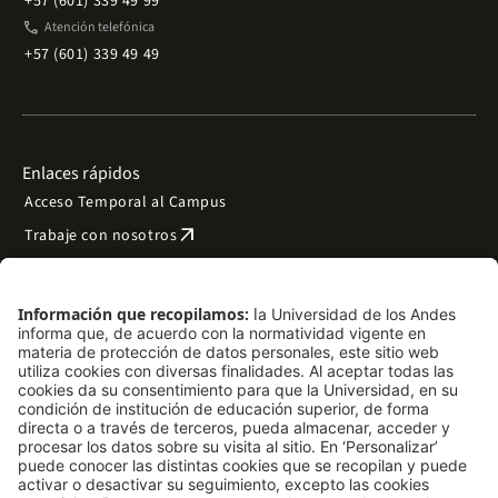
+57 (601) 339 49 99
phone
Atención telefónica
+57 (601) 339 49 49
Enlaces rápidos
Acceso Temporal al Campus
arrow_outward
Trabaje con nosotros
arrow_outward
Emergencias
Preguntas frecuentes
arrow_outward
Filantropía y donaciones
arrow_outward
Mapa del sitio
Síguenos
LinkedIn