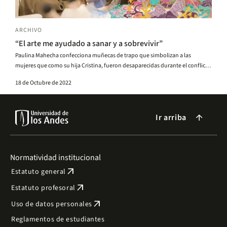
ARCHIVO
“El arte me ayudado a sanar y a sobrevivir”
Paulina Mahecha confecciona muñecas de trapo que simbolizan a las
mujeres que como su hija Cristina, fueron desaparecidas durante el conflicto
armado.
18 de Octubre de 2022
Ir arriba
arrow_forward
Normatividad institucional
arrow_outward
Estatuto general
arrow_outward
Estatuto profesoral
arrow_outward
Uso de datos personales
Reglamentos de estudiantes