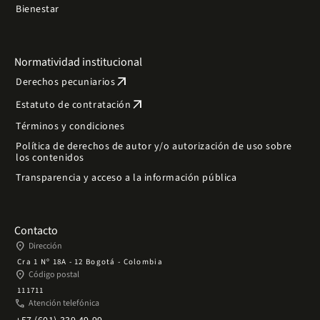
Bienestar
Normatividad institucional
arrow_outward
Derechos pecuniarios
arrow_outward
Estatuto de contratación
Términos y condiciones
Política de derechos de autor y/o autorización de uso sobre
los contenidos
Transparencia y acceso a la información pública
Contacto
place
Dirección
Cra 1 Nº 18A - 12 Bogotá - Colombia
place
Código postal
111711
phone
Atención telefónica