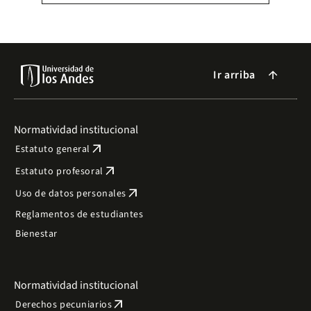
Ir arriba
arrow_forward
Normatividad institucional
arrow_outward
Estatuto general
arrow_outward
Estatuto profesoral
arrow_outward
Uso de datos personales
Reglamentos de estudiantes
Bienestar
Normatividad institucional
arrow_outward
Derechos pecuniarios