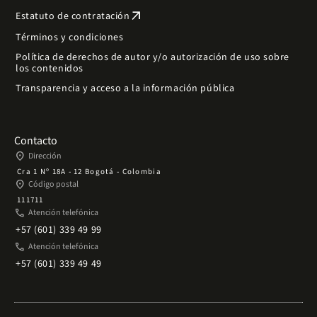
arrow_outward
Estatuto de contratación
Términos y condiciones
Política de derechos de autor y/o autorización de uso sobre
los contenidos
Transparencia y acceso a la información pública
Contacto
place
Dirección
Cra 1 Nº 18A - 12 Bogotá - Colombia
place
Código postal
111711
phone
Atención telefónica
+57 (601) 339 49 99
phone
Atención telefónica
+57 (601) 339 49 49