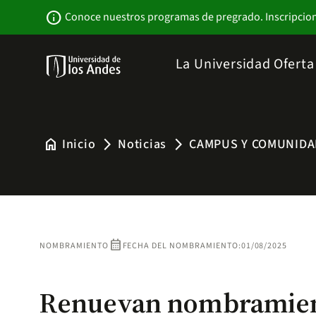
Pasar
Newsbar
info
Conoce nuestros programas de pregrado. Inscripcio
al
contenido
principal
Menu
La Universidad
Ofert
links
Navbar
-
Sitio
Institucional
home
Inicio
Noticias
CAMPUS Y COMUNIDA
arrow_forward_ios
arrow_forward_ios
calendar_month
NOMBRAMIENTO
FECHA DEL NOMBRAMIENTO:
01/08/2025
Renuevan nombramient