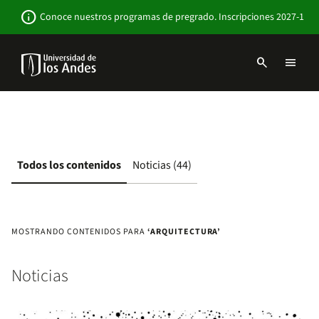
Pasar
Newsbar
info
Conoce nuestros programas de pregrado. Inscripciones 2027-1
al
contenido
principal
search
menu
Menu
links
Navbar
-
Sitio
Institucional
Todos los contenidos
Noticias (44)
MOSTRANDO CONTENIDOS PARA
‘ARQUITECTURA’
Noticias