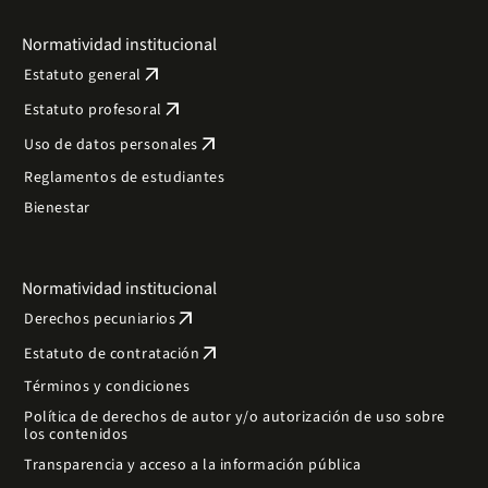
Normatividad institucional
arrow_outward
Estatuto general
arrow_outward
Estatuto profesoral
arrow_outward
Uso de datos personales
Reglamentos de estudiantes
Bienestar
Normatividad institucional
arrow_outward
Derechos pecuniarios
arrow_outward
Estatuto de contratación
Términos y condiciones
Política de derechos de autor y/o autorización de uso sobre
los contenidos
Transparencia y acceso a la información pública