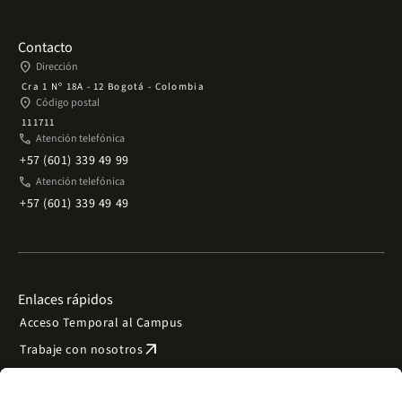
Contacto
place
Dirección
Cra 1 Nº 18A - 12 Bogotá - Colombia
place
Código postal
111711
phone
Atención telefónica
+57 (601) 339 49 99
phone
Atención telefónica
+57 (601) 339 49 49
Enlaces rápidos
Acceso Temporal al Campus
arrow_outward
Trabaje con nosotros
arrow_outward
Emergencias