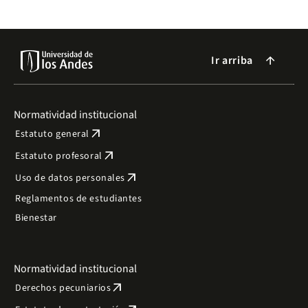
Ir arriba
arrow_forward
Normatividad institucional
arrow_outward
Estatuto general
arrow_outward
Estatuto profesoral
arrow_outward
Uso de datos personales
Reglamentos de estudiantes
Bienestar
Normatividad institucional
arrow_outward
Derechos pecuniarios