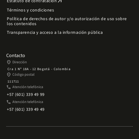
arrow_outward
Estatuto de contratación
Términos y condiciones
Política de derechos de autor y/o autorización de uso sobre
los contenidos
Transparencia y acceso a la información pública
Contacto
place
Dirección
Cra 1 Nº 18A - 12 Bogotá - Colombia
place
Código postal
111711
phone
Atención telefónica
+57 (601) 339 49 99
phone
Atención telefónica
+57 (601) 339 49 49