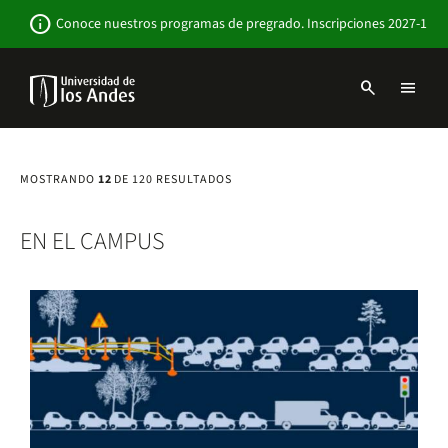
Pasar
Newsbar
info
Conoce nuestros programas de pregrado. Inscripciones 2027-1
al
contenido
principal
search
menu
Menu
links
Navbar
-
Sitio
MOSTRANDO
12
DE 120 RESULTADOS
Institucional
EN EL CAMPUS