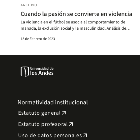
ARCHIVO
Cuando la pasión se convierte en violencia
La violencia en el fútbol se asocia al comportamiento de
manada, la exclusión social y la masculinidad. Análisis de
experta del Centro de Ética Aplicada.
15 de Febrero de 2023
Normatividad institucional
Estatuto general
arrow_outward
Estatuto profesoral
arrow_outward
Uso de datos personales
arrow_outward