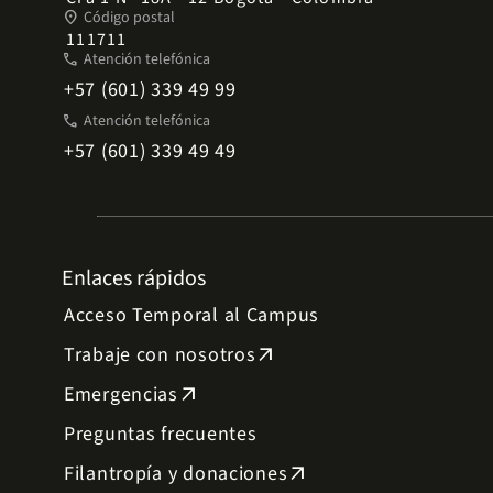
place
Código postal
111711
phone
Atención telefónica
+57 (601) 339 49 99
phone
Atención telefónica
+57 (601) 339 49 49
Enlaces rápidos
Acceso Temporal al Campus
Trabaje con nosotros
arrow_outward
Emergencias
arrow_outward
Preguntas frecuentes
Filantropía y donaciones
arrow_outward