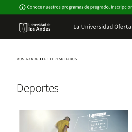
Pasar
Newsbar
info
Conoce nuestros programas de pregrado. Inscripcio
al
contenido
principal
Menu
La Universidad
Ofert
links
Navbar
-
Sitio
Institucional
MOSTRANDO
11
DE 11 RESULTADOS
Deportes