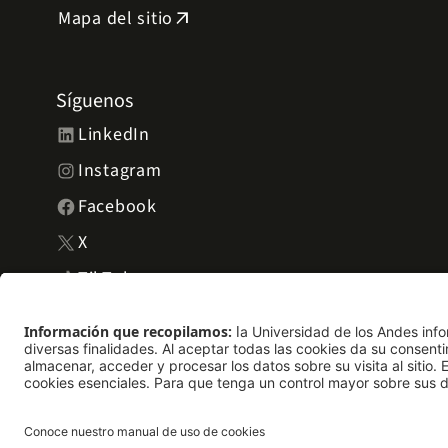
Mapa del sitio
arrow_outward
Síguenos
LinkedIn
Instagram
Facebook
X
TikTok
YouTube
Universidad de los Andes | Vigilada Mineducación. Reconocimie
del 30 de mayo de 1964. Reconocimiento personería jurídica: Re
MinJusticia.