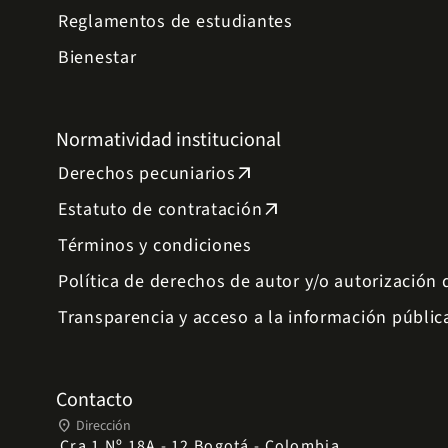
Reglamentos de estudiantes
Bienestar
Normatividad institucional
Derechos pecuniarios
arrow_outward
Estatuto de contratación
arrow_outward
Términos y condiciones
Política de derechos de autor y/o autorización
Transparencia y acceso a la información públic
Contacto
place
Dirección
Cra 1 Nº 18A - 12 Bogotá - Colombia