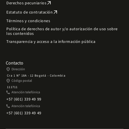
arrow_outward
Derechos pecuniarios
arrow_outward
Estatuto de contratación
Términos y condiciones
Política de derechos de autor y/o autorización de uso sobre
los contenidos
Transparencia y acceso a la información pública
Contacto
place
Dirección
Cra 1 Nº 18A - 12 Bogotá - Colombia
place
Código postal
111711
phone
Atención telefónica
+57 (601) 339 49 99
phone
Atención telefónica
+57 (601) 339 49 49