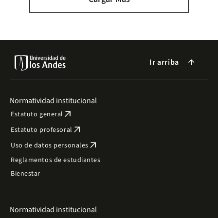
Ir arriba
arrow_forward
Normatividad institucional
arrow_outward
Estatuto general
arrow_outward
Estatuto profesoral
arrow_outward
Uso de datos personales
Reglamentos de estudiantes
Bienestar
Normatividad institucional