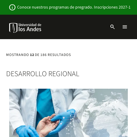
Pasar
Newsbar
info
Conoce nuestros programas de pregrado. Inscripciones 2027-1
al
contenido
principal
search
menu
Menu
links
Navbar
-
Sitio
MOSTRANDO
12
DE 186 RESULTADOS
Institucional
DESARROLLO REGIONAL