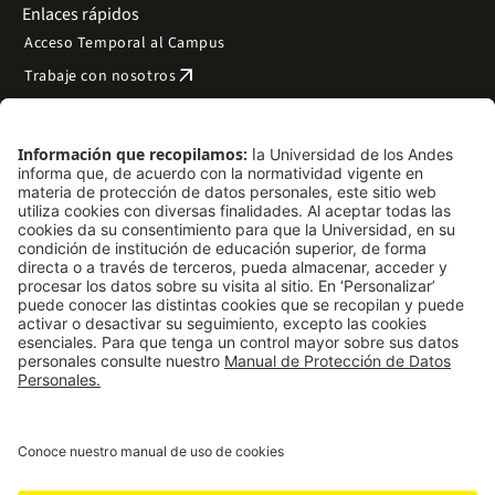
Enlaces rápidos
Acceso Temporal al Campus
arrow_outward
Trabaje con nosotros
arrow_outward
Emergencias
Preguntas frecuentes
arrow_outward
Filantropía y donaciones
arrow_outward
Mapa del sitio
Síguenos
LinkedIn
Instagram
Facebook
X
TikTok
YouTube