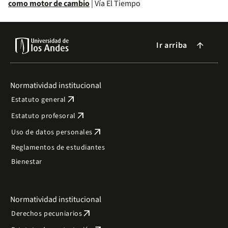
como motor de cambio
| Vía El Tiempo
Ir arriba
arrow_forward
Normatividad institucional
arrow_outward
Estatuto general
arrow_outward
Estatuto profesoral
arrow_outward
Uso de datos personales
Reglamentos de estudiantes
Bienestar
Normatividad institucional
arrow_outward
Derechos pecuniarios