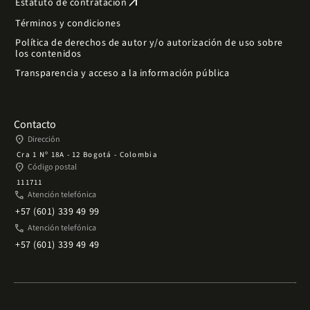
arrow_outward
Estatuto de contratación
Términos y condiciones
Política de derechos de autor y/o autorización de uso sobre
los contenidos
Transparencia y acceso a la información pública
Contacto
place
Dirección
Cra 1 Nº 18A - 12 Bogotá - Colombia
place
Código postal
111711
phone
Atención telefónica
+57 (601) 339 49 99
phone
Atención telefónica
+57 (601) 339 49 49