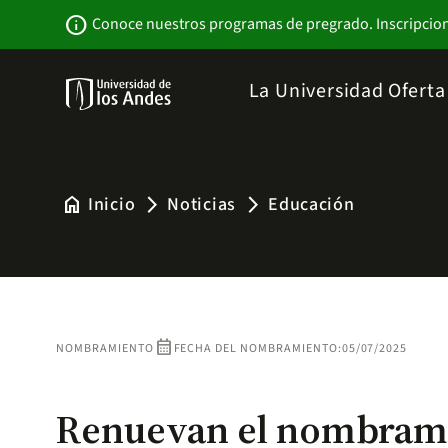
Pasar
Newsbar
info
Conoce nuestros programas de pregrado. Inscripcio
al
contenido
principal
Menu
La Universidad
Ofert
links
Navbar
-
Sitio
Institucional
home
Inicio
Noticias
Educación
arrow_forward_ios
arrow_forward_ios
calendar_month
NOMBRAMIENTO
FECHA DEL NOMBRAMIENTO:
05/07/2025
Renuevan el nombrami