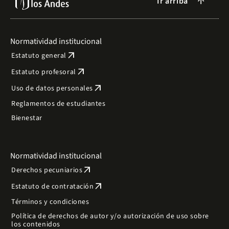
Ir arriba
arrow_forward
Normatividad institucional
arrow_outward
Estatuto general
arrow_outward
Estatuto profesoral
arrow_outward
Uso de datos personales
Reglamentos de estudiantes
Bienestar
Normatividad institucional
arrow_outward
Derechos pecuniarios
arrow_outward
Estatuto de contratación
Términos y condiciones
Política de derechos de autor y/o autorización de uso sobre
los contenidos