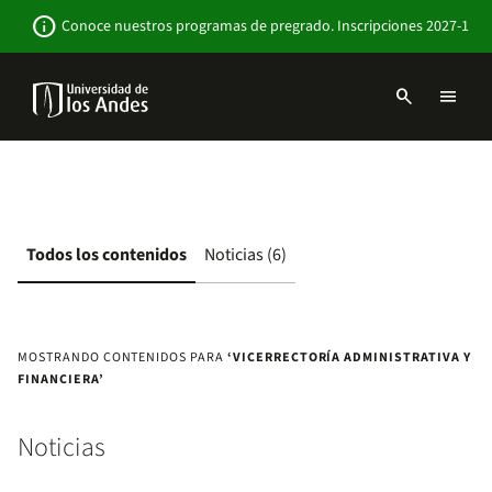
Pasar
Newsbar
info
Conoce nuestros programas de pregrado. Inscripciones 2027-1
al
contenido
principal
search
menu
Menu
links
Navbar
-
Sitio
Institucional
Todos los contenidos
Noticias (6)
MOSTRANDO CONTENIDOS PARA
‘VICERRECTORÍA ADMINISTRATIVA Y
FINANCIERA’
Noticias