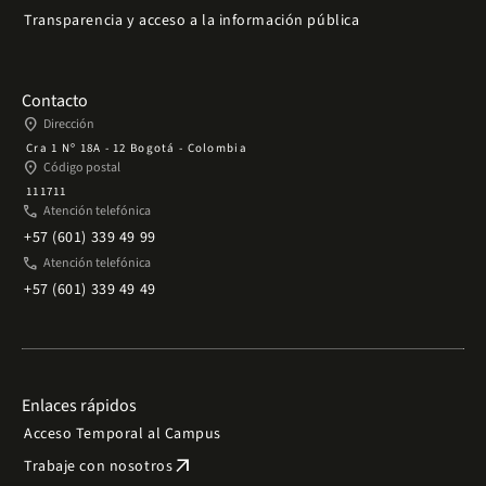
Transparencia y acceso a la información pública
Contacto
place
Dirección
Cra 1 Nº 18A - 12 Bogotá - Colombia
place
Código postal
111711
phone
Atención telefónica
+57 (601) 339 49 99
phone
Atención telefónica
+57 (601) 339 49 49
Enlaces rápidos
Acceso Temporal al Campus
arrow_outward
Trabaje con nosotros