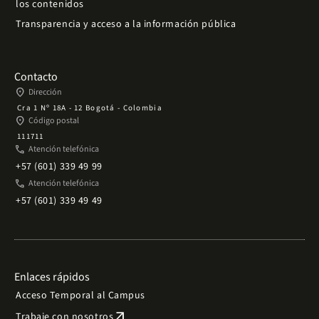
los contenidos
Transparencia y acceso a la información pública
Contacto
place
Dirección
Cra 1 Nº 18A - 12 Bogotá - Colombia
place
Código postal
111711
phone
Atención telefónica
+57 (601) 339 49 99
phone
Atención telefónica
+57 (601) 339 49 49
Enlaces rápidos
Acceso Temporal al Campus
arrow_outward
Trabaje con nosotros