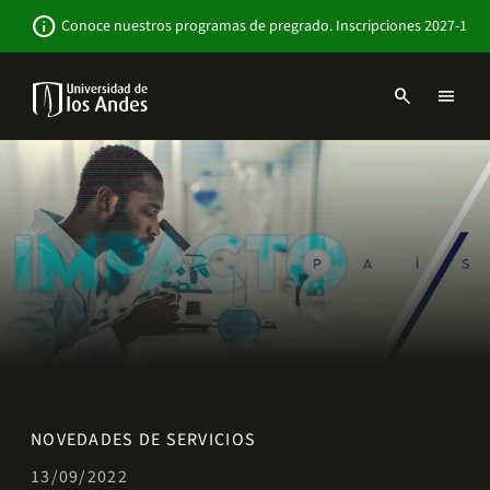
Pasar
Newsbar
info
Conoce nuestros programas de pregrado. Inscripciones 2027-1
al
contenido
principal
search
menu
Menu
links
Navbar
-
Sitio
Institucional
NOVEDADES DE SERVICIOS
13/09/2022