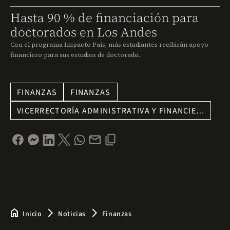
Hasta 90 % de financiación para
doctorados en Los Andes
Con el programa Impacto País, más estudiantes recibirán apoyo
financiero para sus estudios de doctorado.
FINANZAS
FINANZAS
VICERRECTORÍA ADMINISTRATIVA Y FINANCIE…
home
arrow_forward_ios
arrow_forward_ios
Inicio
Noticias
Finanzas