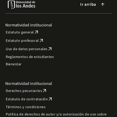
Ir arriba
arrow_forward
Normatividad institucional
arrow_outward
Estatuto general
arrow_outward
Estatuto profesoral
arrow_outward
Uso de datos personales
Reglamentos de estudiantes
Bienestar
Normatividad institucional
arrow_outward
Derechos pecuniarios
arrow_outward
Estatuto de contratación
Términos y condiciones
Política de derechos de autor y/o autorización de uso sobre