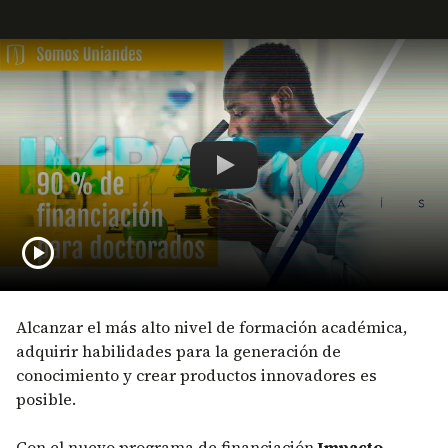
Remote video URL
Hasta 90 % de financiación 
play_circle
Alcanzar el más alto nivel de formación académica,
adquirir habilidades para la generación de
conocimiento y crear productos innovadores es
posible.
Con el nuevo programa de financiación
Impacto