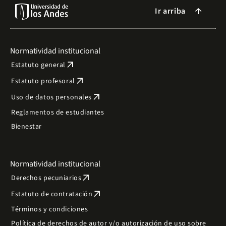
Ir arriba
arrow_forward
Normatividad institucional
arrow_outward
Estatuto general
arrow_outward
Estatuto profesoral
arrow_outward
Uso de datos personales
Reglamentos de estudiantes
Bienestar
Normatividad institucional
arrow_outward
Derechos pecuniarios
arrow_outward
Estatuto de contratación
Términos y condiciones
Política de derechos de autor y/o autorización de uso sobre