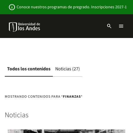
Pasar
Newsbar
info
Conoce nuestros programas de pregrado. Inscripciones 2027-1
al
contenido
principal
search
menu
Menu
links
Navbar
-
Sitio
Institucional
Todos los contenidos
Noticias (27)
MOSTRANDO CONTENIDOS PARA
‘FINANZAS’
Noticias