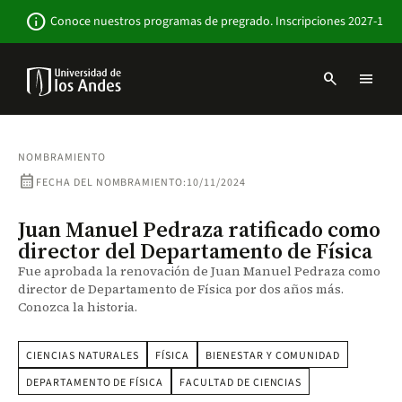
Pasar
Newsbar
info
Conoce nuestros programas de pregrado. Inscripciones 2027-1
al
contenido
principal
search
menu
Menu
links
Navbar
-
Sitio
NOMBRAMIENTO
Institucional
calendar_month
FECHA DEL NOMBRAMIENTO:
10/11/2024
Juan Manuel Pedraza ratificado como
director del Departamento de Física
Fue aprobada la renovación de Juan Manuel Pedraza como
director de Departamento de Física por dos años más.
Conozca la historia.
CIENCIAS NATURALES
FÍSICA
BIENESTAR Y COMUNIDAD
DEPARTAMENTO DE FÍSICA
FACULTAD DE CIENCIAS