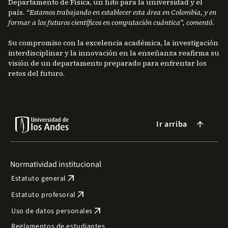
Departamento de Física, un hito para la universidad y el
país.
“Estamos trabajando en establecer esta área en Colombia, y en
formar a los futuros científicos en computación cuántica”, comentó.
Su compromiso con la excelencia académica, la investigación
interdisciplinar y la innovación en la enseñanza reafirma su
visión de un departamento preparado para enfrentar los
retos del futuro.
Ir arriba
arrow_forward
Normatividad institucional
arrow_outward
Estatuto general
arrow_outward
Estatuto profesoral
arrow_outward
Uso de datos personales
Reglamentos de estudiantes