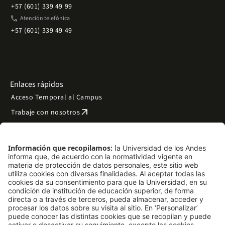
+57 (601) 339 49 99
phone
Atención telefónica
+57 (601) 339 49 49
Enlaces rápidos
Acceso Temporal al Campus
arrow_outward
Trabaje con nosotros
arrow_outward
Emergencias
Preguntas frecuentes
arrow_outward
Filantropía y donaciones
arrow_outward
Mapa del sitio
Síguenos