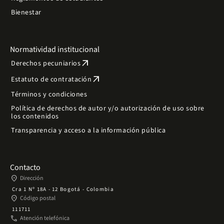
Bienestar
Normatividad institucional
arrow_outward
Derechos pecuniarios
arrow_outward
Estatuto de contratación
Términos y condiciones
Política de derechos de autor y/o autorización de uso sobre
los contenidos
Transparencia y acceso a la información pública
Contacto
place
Dirección
Cra 1 Nº 18A - 12 Bogotá - Colombia
place
Código postal
111711
phone
Atención telefónica