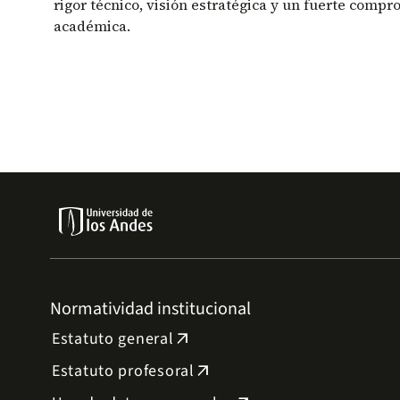
rigor técnico, visión estratégica y un fuerte compr
académica.
Normatividad institucional
Estatuto general
arrow_outward
Estatuto profesoral
arrow_outward