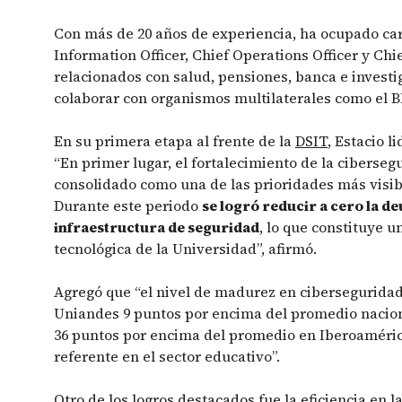
Con más de 20 años de experiencia, ha ocupado ca
Information Officer, Chief Operations Officer y Chie
relacionados con salud, pensiones, banca e invest
colaborar con organismos multilaterales como el 
En su primera etapa al frente de la
DSIT
, Estacio l
“En primer lugar, el fortalecimiento de la ciberseg
consolidado como una de las prioridades más visibl
Durante este periodo
se logró reducir a cero la de
infraestructura de seguridad
, lo que constituye u
tecnológica de la Universidad”, afirmó.
Agregó que “el nivel de madurez en ciberseguridad
Uniandes 9 puntos por encima del promedio nacion
36 puntos por encima del promedio en Iberoamérica
referente en el sector educativo”.
Otro de los logros destacados fue la eficiencia en l