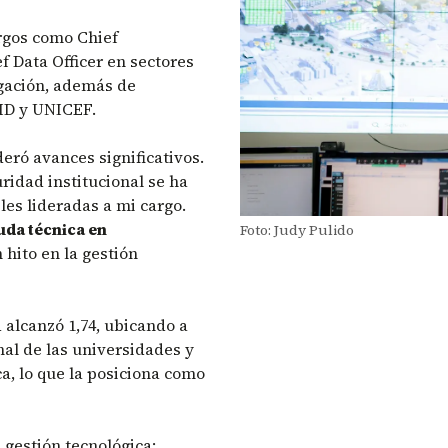
rgos como Chief
f Data Officer en sectores
igación, además de
BID y UNICEF.
ideró avances significativos.
uridad institucional se ha
es lideradas a mi cargo.
uda técnica en
Foto: Judy Pulido
n hito en la gestión
 alcanzó 1,74, ubicando a
al de las universidades y
, lo que la posiciona como
a gestión tecnológica: