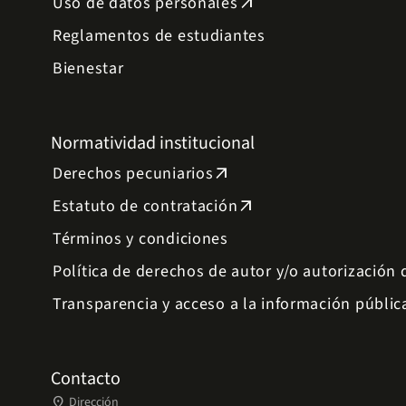
Uso de datos personales
arrow_outward
Reglamentos de estudiantes
Bienestar
Normatividad institucional
Derechos pecuniarios
arrow_outward
Estatuto de contratación
arrow_outward
Términos y condiciones
Política de derechos de autor y/o autorización
Transparencia y acceso a la información públic
Contacto
place
Dirección