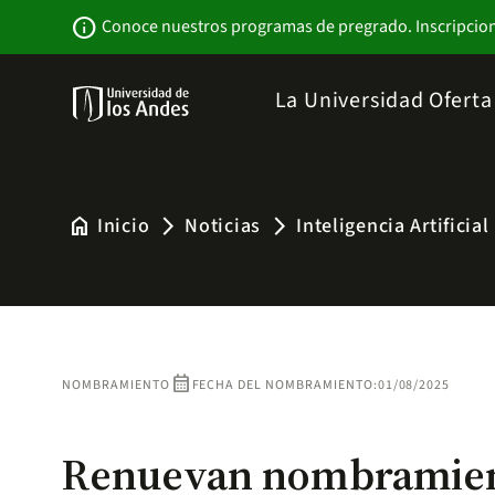
Pasar
Newsbar
info
Conoce nuestros programas de pregrado. Inscripcio
al
contenido
principal
Menu
La Universidad
Ofert
links
Navbar
-
Sitio
Institucional
home
Inicio
Noticias
Inteligencia Artificial
arrow_forward_ios
arrow_forward_ios
calendar_month
NOMBRAMIENTO
FECHA DEL NOMBRAMIENTO:
01/08/2025
Renuevan nombramien