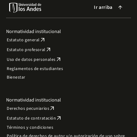
Ir arriba
arrow_forward
Normatividad institucional
arrow_outward
Estatuto general
arrow_outward
Estatuto profesoral
arrow_outward
Uso de datos personales
Reglamentos de estudiantes
Bienestar
Normatividad institucional
arrow_outward
Derechos pecuniarios
arrow_outward
Estatuto de contratación
Términos y condiciones
Política de derechos de autor y/o autorización de uso sobre