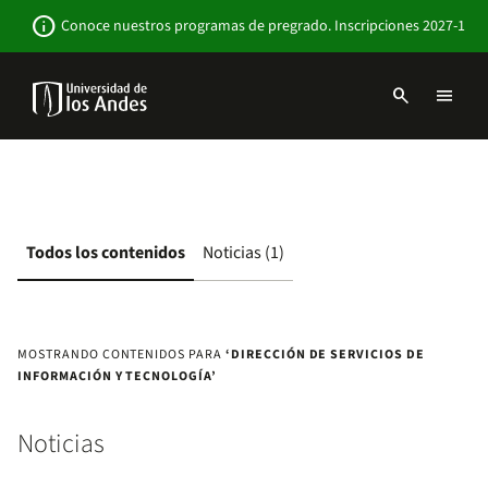
Pasar
Newsbar
info
Conoce nuestros programas de pregrado. Inscripciones 2027-1
al
contenido
principal
search
menu
Menu
links
Navbar
-
Sitio
Institucional
Todos los contenidos
Noticias (1)
MOSTRANDO CONTENIDOS PARA
‘DIRECCIÓN DE SERVICIOS DE
INFORMACIÓN Y TECNOLOGÍA’
Noticias