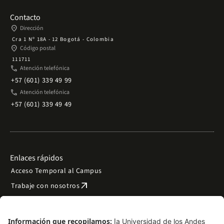
Contacto
place
Dirección
Cra 1 Nº 18A - 12 Bogotá - Colombia
place
Código postal
111711
phone
Atención telefónica
+57 (601) 339 49 99
phone
Atención telefónica
+57 (601) 339 49 49
Enlaces rápidos
Acceso Temporal al Campus
arrow_outward
Trabaje con nosotros
arrow_outward
Emergencias
Preguntas frecuentes