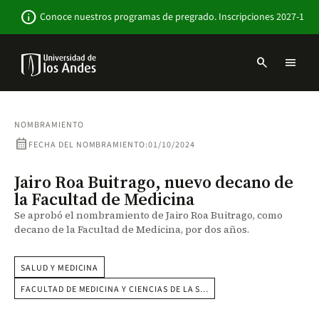
Pasar
Newsbar
info
Conoce nuestros programas de pregrado. Inscripciones 2027-1
al
contenido
principal
search
menu
Menu
links
Navbar
-
Sitio
NOMBRAMIENTO
Institucional
calendar_month
FECHA DEL NOMBRAMIENTO:
01/10/2024
Jairo Roa Buitrago, nuevo decano de
la Facultad de Medicina
Se aprobó el nombramiento de Jairo Roa Buitrago, como
decano de la Facultad de Medicina, por dos años.
SALUD Y MEDICINA
FACULTAD DE MEDICINA Y CIENCIAS DE LA S…