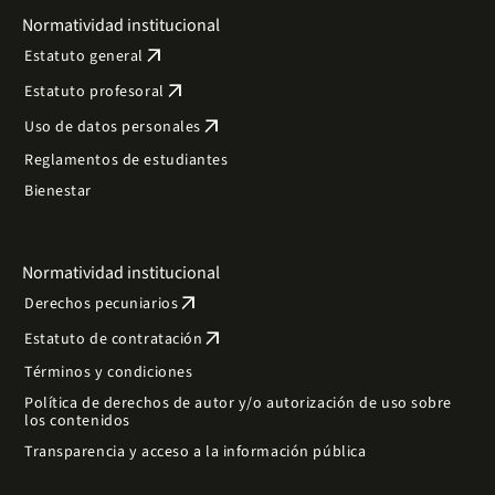
Normatividad institucional
arrow_outward
Estatuto general
arrow_outward
Estatuto profesoral
arrow_outward
Uso de datos personales
Reglamentos de estudiantes
Bienestar
Normatividad institucional
arrow_outward
Derechos pecuniarios
arrow_outward
Estatuto de contratación
Términos y condiciones
Política de derechos de autor y/o autorización de uso sobre
los contenidos
Transparencia y acceso a la información pública