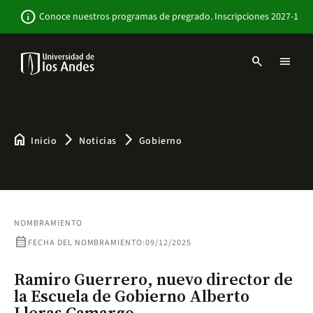
Pasar
Newsbar
info
Conoce nuestros programas de pregrado. Inscripciones 2027-1
al
contenido
principal
search
menu
Menu
links
Navbar
-
Sitio
Institucional
home
arrow_forward_ios
arrow_forward_ios
Inicio
Noticias
Gobierno
NOMBRAMIENTO
calendar_month
FECHA DEL NOMBRAMIENTO:
09/12/2025
Ramiro Guerrero, nuevo director de
la Escuela de Gobierno Alberto
Lleras Camargo