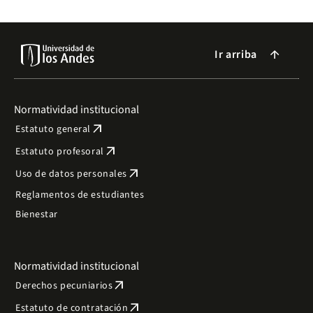
Ir arriba
arrow_forward
Normatividad institucional
arrow_outward
Estatuto general
arrow_outward
Estatuto profesoral
arrow_outward
Uso de datos personales
Reglamentos de estudiantes
Bienestar
Normatividad institucional
arrow_outward
Derechos pecuniarios
arrow_outward
Estatuto de contratación